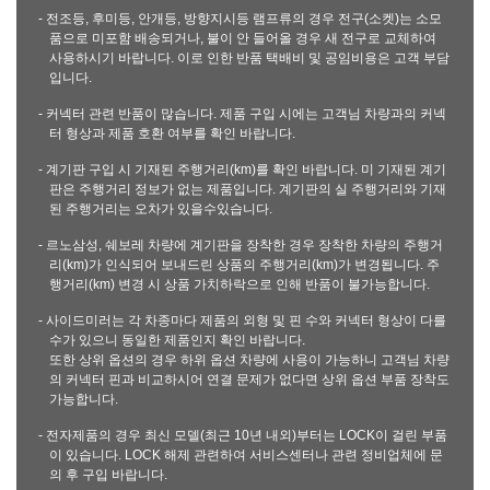
- 전조등, 후미등, 안개등, 방향지시등 램프류의 경우 전구(소켓)는 소모
품으로 미포함 배송되거나, 불이 안 들어올 경우 새 전구로 교체하여
사용하시기 바랍니다. 이로 인한 반품 택배비 및 공임비용은 고객 부담
입니다.
- 커넥터 관련 반품이 많습니다. 제품 구입 시에는 고객님 차량과의 커넥
터 형상과 제품 호환 여부를 확인 바랍니다.
- 계기판 구입 시 기재된 주행거리(km)를 확인 바랍니다. 미 기재된 계기
판은 주행거리 정보가 없는 제품입니다. 계기판의 실 주행거리와 기재
된 주행거리는 오차가 있을수있습니다.
- 르노삼성, 쉐보레 차량에 계기판을 장착한 경우 장착한 차량의 주행거
리(km)가 인식되어 보내드린 상품의 주행거리(km)가 변경됩니다. 주
행거리(km) 변경 시 상품 가치하락으로 인해 반품이 불가능합니다.
- 사이드미러는 각 차종마다 제품의 외형 및 핀 수와 커넥터 형상이 다를
수가 있으니 동일한 제품인지 확인 바랍니다.
또한 상위 옵션의 경우 하위 옵션 차량에 사용이 가능하니 고객님 차량
의 커넥터 핀과 비교하시어 연결 문제가 없다면 상위 옵션 부품 장착도
가능합니다.
- 전자제품의 경우 최신 모델(최근 10년 내외)부터는 LOCK이 걸린 부품
이 있습니다. LOCK 해제 관련하여 서비스센터나 관련 정비업체에 문
의 후 구입 바랍니다.