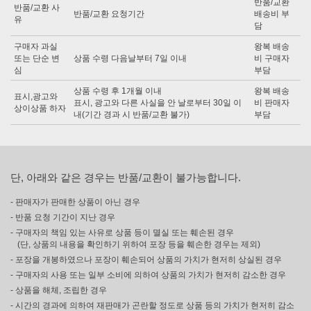
반품/교환
반품/교환 사
반품/교환 요청기간
배송비 부
유
담
구매자 과실
왕복 배송
또는 단순 변
상품 수령 다음날부터 7일 이내
비 구매자
심
부담
상품 수령 후 1개월 이내
왕복 배송
표시,광고와
표시, 광고와 다른 사실을 안 날로부터 30일 이
비 판매자
상이상품 하자
내(기간 경과 시 반품/교환 불가)
부담
단, 아래와 같은 경우는 반품/교환이 불가능합니다.
- 판매자가 판매한 상품이 아닌 경우
- 반품 요청 기간이 지난 경우
- 구매자의 책임 있는 사유로 상품 등이 멸실 또는 훼손된 경우
(단, 상품의 내용을 확인하기 위하여 포장 등을 훼손한 경우는 제외)
- 포장을 개봉하였으나 포장이 훼손되어 상품의 가치가 현저히 상실된 경우
- 구매자의 사용 또는 일부 소비에 의하여 상품의 가치가 현저히 감소한 경우
- 상품을 해체, 조립한 경우
- 시간의 경과에 의하여 재판매가 곤란할 정도로 상품 등의 가치가 현저히 감소