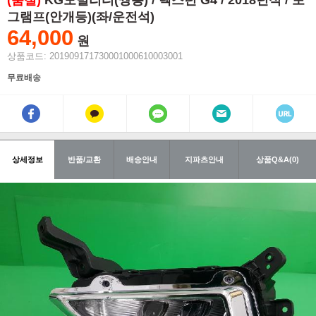
(품절)
KG모빌리티(쌍용) / 렉스턴 G4 / 2018년식 / 포
그램프(안개등)(좌/운전석)
64,000
원
상품코드: 201909171730001000610003001
무료배송
상세정보
반품/교환
배송안내
지파츠안내
상품Q&A(0)