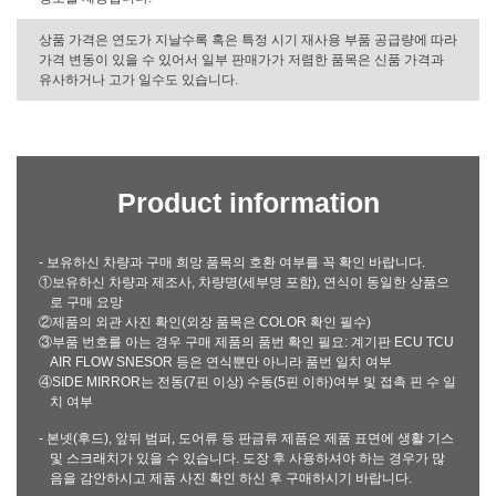
상품 가격은 연도가 지날수록 혹은 특정 시기 재사용 부품 공급량에 따라
가격 변동이 있을 수 있어서 일부 판매가가 저렴한 품목은 신품 가격과
유사하거나 고가 일수도 있습니다.
Product information
- 보유하신 차량과 구매 희망 품목의 호환 여부를 꼭 확인 바랍니다.
①보유하신 차량과 제조사, 차량명(세부명 포함), 연식이 동일한 상품으
로 구매 요망
②제품의 외관 사진 확인(외장 품목은 COLOR 확인 필수)
③부품 번호를 아는 경우 구매 제품의 품번 확인 필요: 계기판 ECU TCU
AIR FLOW SNESOR 등은 연식뿐만 아니라 품번 일치 여부
④SIDE MIRROR는 전동(7핀 이상) 수동(5핀 이하)여부 및 접촉 핀 수 일
치 여부
- 본넷(후드), 앞뒤 범퍼, 도어류 등 판금류 제품은 제품 표면에 생활 기스
및 스크래치가 있을 수 있습니다. 도장 후 사용하셔야 하는 경우가 많
음을 감안하시고 제품 사진 확인 하신 후 구매하시기 바랍니다.