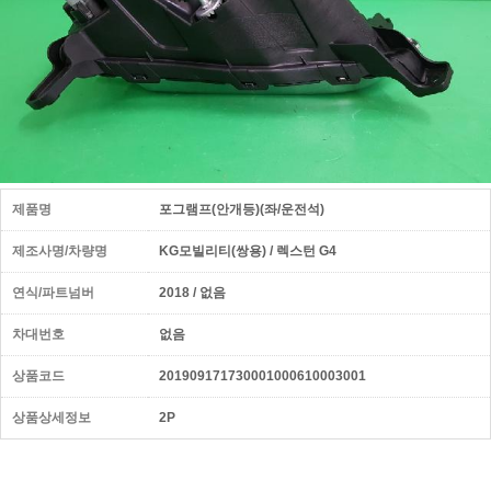
제품명
포그램프(안개등)(좌/운전석)
제조사명/차량명
KG모빌리티(쌍용) / 렉스턴 G4
연식/파트넘버
2018 / 없음
차대번호
없음
상품코드
201909171730001000610003001
상품상세정보
2P