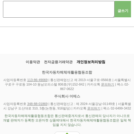
글쓰기
이용약관
전자금융거래약관
개인정보처리방침
한국자동차해체재활용협동조합
사업자등록번호
113-86-49069
| 통신판매업신고 제 2013-서울구로-0566호 | 서울특별시
구로구 구로동 104-10 동남오피스텔 806호(우)152-842 | 카카오톡
문의하기
| 팩스 02-
867-0622
주식회사 어메스
사업자등록번호
348-88-01869
| 통신판매업신고 : 제 2024-서울강남-01149호 | 서울특별
시 강남구 도산대로 310, 3층(논현동, 916빌딩) | 카카오톡
문의하기
| 팩스 02-6499-3432
한국자동차해체재활용협동조합은 통신판매중개자로서 통신판매의 당사자가 아니므로
개별 판매자가 등록한 오픈마켓 상품에대해서 한국자동차해체재활용협동조합은 일체 책
임을 지지 않습니다.