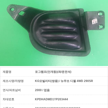
제품명
포그램프(안개등)(좌/운전석)
제조사명/차량명
KG모빌리티(쌍용) / 뉴무쏘 디젤 4WD 290SR
연식/파트넘버
2000 / 없음
차대번호
KPDHADMD1YP203444