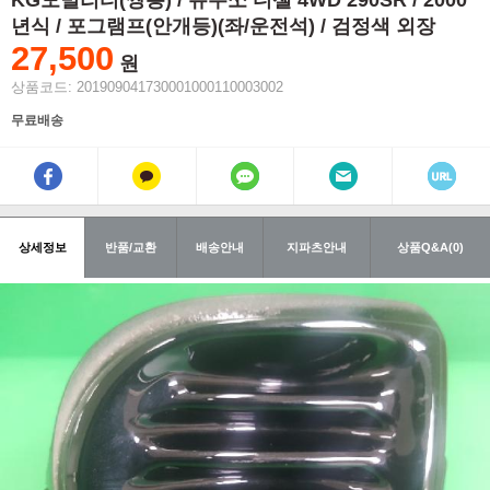
KG모빌리티(쌍용) / 뉴무쏘 디젤 4WD 290SR / 2000
년식 / 포그램프(안개등)(좌/운전석) / 검정색 외장
27,500
원
상품코드: 201909041730001000110003002
무료배송
상세정보
반품/교환
배송안내
지파츠안내
상품Q&A(0)