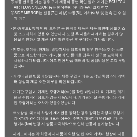
③부품 번호를 아는 경우 구매 제품의 품번 확인 필요: 계기판 ECU TCU
AIR FLOW SNESOR 등은 연식뿐만 아니라 품번 일치 여부
④SIDE MIRROR는 전동(7핀 이상) 수동(5핀 이하)여부 및 접촉 핀 수 일
치 여부
- 본넷(후드), 앞뒤 범퍼, 도어류 등 판금류 제품은 제품 표면에 생활 기스
및 스크래치가 있을 수 있습니다. 도장 후 사용하셔야 하는 경우가 많
음을 감안하시고 제품 사진 확인 하신 후 구매하시기 바랍니다.
- 전조등, 후미등, 안개등, 방향지시등 램프류의 경우 전구(소켓)는 소모
품으로 미포함 배송되거나, 불이 안 들어올 경우 새 전구로 교체하여
사용하시기 바랍니다. 이로 인한 반품 택배비 및 공임비용은 고객 부담
입니다.
- 커넥터 관련 반품이 많습니다. 제품 구입 시에는 고객님 차량과의 커넥
터 형상과 제품 호환 여부를 확인 바랍니다.
- 계기판 구입 시 기재된 주행거리(km)를 확인 바랍니다. 미 기재된 계기
판은 주행거리 정보가 없는 제품입니다. 계기판의 실 주행거리와 기재
된 주행거리는 오차가 있을수있습니다.
- 르노삼성, 쉐보레 차량에 계기판을 장착한 경우 장착한 차량의 주행거
리(km)가 인식되어 보내드린 상품의 주행거리(km)가 변경됩니다. 주
행거리(km) 변경 시 상품 가치하락으로 인해 반품이 불가능합니다.
- 사이드미러는 각 차종마다 제품의 외형 및 핀 수와 커넥터 형상이 다를