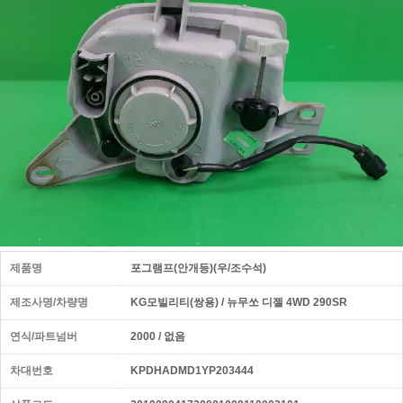
제품명
포그램프(안개등)(우/조수석)
제조사명/차량명
KG모빌리티(쌍용) / 뉴무쏘 디젤 4WD 290SR
연식/파트넘버
2000 / 없음
차대번호
KPDHADMD1YP203444