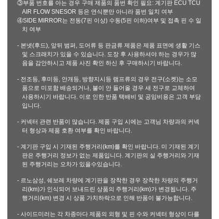
③부품 번호를 아는 경우 구매 제품의 품번 확인 필요: 계기판 ECU TCU
AIR FLOW SNESOR 등은 연식뿐만 아니라 품번 일치 여부
④SIDE MIRROR는 전동(7핀 이상) 수동(5핀 이하)여부 및 접촉 핀 수 일
치 여부
- 본넷(후드), 앞뒤 범퍼, 도어류 등 판금류 제품은 제품 표면에 생활 기스
및 스크래치가 있을 수 있습니다. 도장 후 사용하셔야 하는 경우가 많
음을 감안하시고 제품 사진 확인 하신 후 구매하시기 바랍니다.
- 전조등, 후미등, 안개등, 방향지시등 램프류의 경우 전구(소켓)는 소모
품으로 미포함 배송되거나, 불이 안 들어올 경우 새 전구로 교체하여
사용하시기 바랍니다. 이로 인한 반품 택배비 및 공임비용은 고객 부담
입니다.
- 커넥터 관련 반품이 많습니다. 제품 구입 시에는 고객님 차량과의 커넥
터 형상과 제품 호환 여부를 확인 바랍니다.
- 계기판 구입 시 기재된 주행거리(km)를 확인 바랍니다. 미 기재된 계기
판은 주행거리 정보가 없는 제품입니다. 계기판의 실 주행거리와 기재
된 주행거리는 오차가 있을수있습니다.
- 르노삼성, 쉐보레 차량에 계기판을 장착한 경우 장착한 차량의 주행거
리(km)가 인식되어 보내드린 상품의 주행거리(km)가 변경됩니다. 주
행거리(km) 변경 시 상품 가치하락으로 인해 반품이 불가능합니다.
- 사이드미러는 각 차종마다 제품의 외형 및 핀 수와 커넥터 형상이 다를