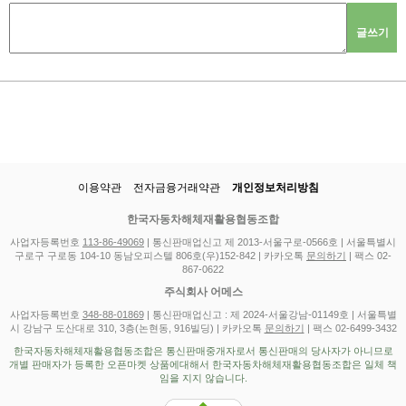
글쓰기
이용약관
전자금융거래약관
개인정보처리방침
한국자동차해체재활용협동조합
사업자등록번호
113-86-49069
| 통신판매업신고 제 2013-서울구로-0566호 | 서울특별시
구로구 구로동 104-10 동남오피스텔 806호(우)152-842 | 카카오톡
문의하기
| 팩스 02-
867-0622
주식회사 어메스
사업자등록번호
348-88-01869
| 통신판매업신고 : 제 2024-서울강남-01149호 | 서울특별
시 강남구 도산대로 310, 3층(논현동, 916빌딩) | 카카오톡
문의하기
| 팩스 02-6499-3432
한국자동차해체재활용협동조합은 통신판매중개자로서 통신판매의 당사자가 아니므로
개별 판매자가 등록한 오픈마켓 상품에대해서 한국자동차해체재활용협동조합은 일체 책
임을 지지 않습니다.