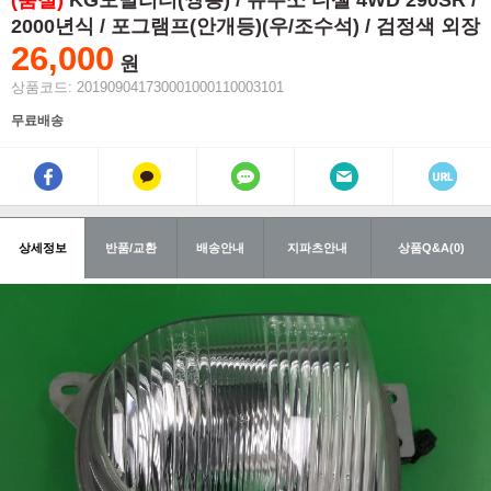
(품절)
KG모빌리티(쌍용) / 뉴무쏘 디젤 4WD 290SR /
2000년식 / 포그램프(안개등)(우/조수석) / 검정색 외장
26,000
원
상품코드: 201909041730001000110003101
무료배송
상세정보
반품/교환
배송안내
지파츠안내
상품Q&A(0)