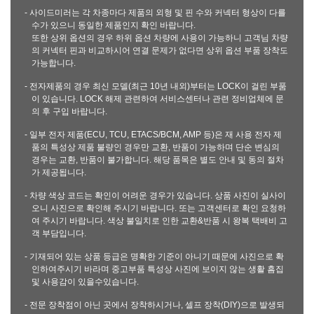
- 사이드미러는 각 차종마다 제품의 외형 및 핀 수와 커넥터 형상이 다를
수가 있으니 동일한 제품인지 확인 바랍니다.
또한 상위 옵션의 경우 하위 옵션 차량에 사용이 가능하니 고객님 차량
의 커넥터 핀과 비교하시어 연결 문제가 없다면 상위 옵션 부품 장착도
가능합니다.
- 전자제품의 경우 최신 모델(최근 10년 내외)부터는 LOCK이 걸린 부품
이 있습니다. LOCK 해제 관련하여 서비스센터나 관련 정비업체에 문
의 후 구입 바랍니다.
- 일부 전자 제품(ECU, TCU, ETACS/BCM, AMP 등)은 재 사용 전자 제
품의 특성상 제품 불량인 경우만 교환, 반품이 가능하며 단순 변심의
경우는 교환, 반품이 불가합니다. 해당 품목은 별도 안내 및 동의 절차
가 제공됩니다.
- 차량 색상 코드는 확인이 어려운 경우가 있습니다. 상품 사진이 실사이
오니 사진으로 확인해 주시기 바랍니다. 또는 고객센터로 확인 요청하
여 주시기 바랍니다. 색상 불일치로 인한 교환&반품 시 왕복 택배비 고
객 부담입니다.
- 기재되어 있는 상품 등급은 명확한 기준이 아니기 때문에 사진으로 확
인하여주시기 바라며 중고부품 특성상 사진에 보이지 않는 생활 흠집
및 사용감이 있을수있습니다.
- 전문 장착점이 아닌 곳에서 장착하시거나, 셀프 장착(DIY)으로 발생되