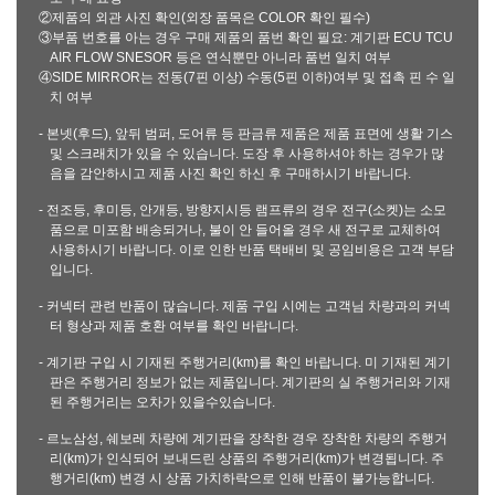
②제품의 외관 사진 확인(외장 품목은 COLOR 확인 필수)
③부품 번호를 아는 경우 구매 제품의 품번 확인 필요: 계기판 ECU TCU
AIR FLOW SNESOR 등은 연식뿐만 아니라 품번 일치 여부
④SIDE MIRROR는 전동(7핀 이상) 수동(5핀 이하)여부 및 접촉 핀 수 일
치 여부
- 본넷(후드), 앞뒤 범퍼, 도어류 등 판금류 제품은 제품 표면에 생활 기스
및 스크래치가 있을 수 있습니다. 도장 후 사용하셔야 하는 경우가 많
음을 감안하시고 제품 사진 확인 하신 후 구매하시기 바랍니다.
- 전조등, 후미등, 안개등, 방향지시등 램프류의 경우 전구(소켓)는 소모
품으로 미포함 배송되거나, 불이 안 들어올 경우 새 전구로 교체하여
사용하시기 바랍니다. 이로 인한 반품 택배비 및 공임비용은 고객 부담
입니다.
- 커넥터 관련 반품이 많습니다. 제품 구입 시에는 고객님 차량과의 커넥
터 형상과 제품 호환 여부를 확인 바랍니다.
- 계기판 구입 시 기재된 주행거리(km)를 확인 바랍니다. 미 기재된 계기
판은 주행거리 정보가 없는 제품입니다. 계기판의 실 주행거리와 기재
된 주행거리는 오차가 있을수있습니다.
- 르노삼성, 쉐보레 차량에 계기판을 장착한 경우 장착한 차량의 주행거
리(km)가 인식되어 보내드린 상품의 주행거리(km)가 변경됩니다. 주
행거리(km) 변경 시 상품 가치하락으로 인해 반품이 불가능합니다.