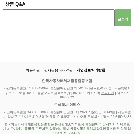
상품 Q&A
글쓰기
이용약관
전자금융거래약관
개인정보처리방침
한국자동차해체재활용협동조합
사업자등록번호
113-86-49069
| 통신판매업신고 제 2013-서울구로-0566호 | 서울특별시
구로구 구로동 104-10 동남오피스텔 806호(우)152-842 | 카카오톡
문의하기
| 팩스 02-
867-0622
주식회사 어메스
사업자등록번호
348-88-01869
| 통신판매업신고 : 제 2024-서울강남-01149호 | 서울특별
시 강남구 도산대로 310, 3층(논현동, 916빌딩) | 카카오톡
문의하기
| 팩스 02-6499-3432
한국자동차해체재활용협동조합은 통신판매중개자로서 통신판매의 당사자가 아니므로
개별 판매자가 등록한 오픈마켓 상품에대해서 한국자동차해체재활용협동조합은 일체 책
임을 지지 않습니다.