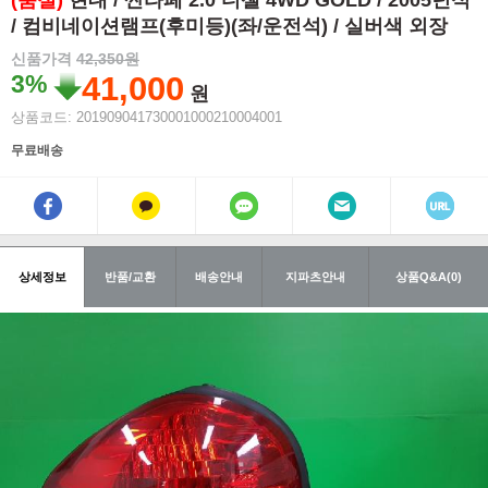
(품절)
현대 / 싼타페 2.0 디젤 4WD GOLD / 2005년식
/ 컴비네이션램프(후미등)(좌/운전석) / 실버색 외장
신품가격
42,350원
3%
41,000
원
상품코드: 201909041730001000210004001
무료배송
상세정보
반품/교환
배송안내
지파츠안내
상품Q&A(0)