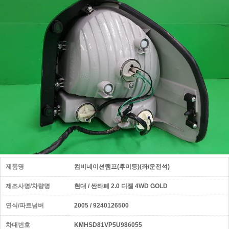
제품명
컴비네이션램프(후미등)(좌/운전석)
제조사명/차량명
현대 / 싼타페 2.0 디젤 4WD GOLD
연식/파트넘버
2005 / 9240126500
차대번호
KMHSD81VP5U986055