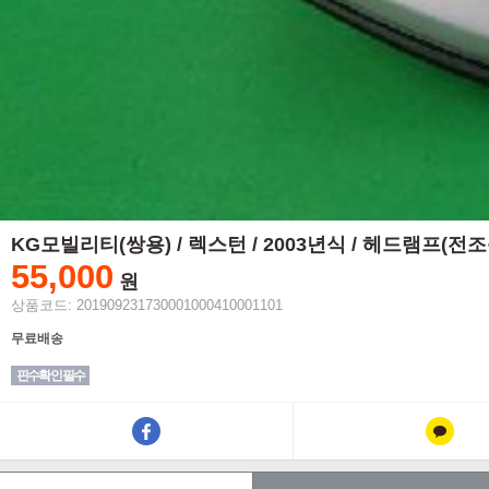
KG모빌리티(쌍용) / 렉스턴 / 2003년식 / 헤드램프(전조
55,000
원
상품코드: 201909231730001000410001101
무료배송
핀수확인 필수