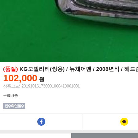
(품절)
KG모빌리티(쌍용) / 뉴체어맨 / 2008년식 / 헤
102,000
원
상품코드: 201910161730001000410001001
무료배송
핀수확인 필수