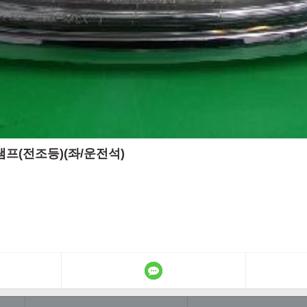
드램프(전조등)(좌/운전석)