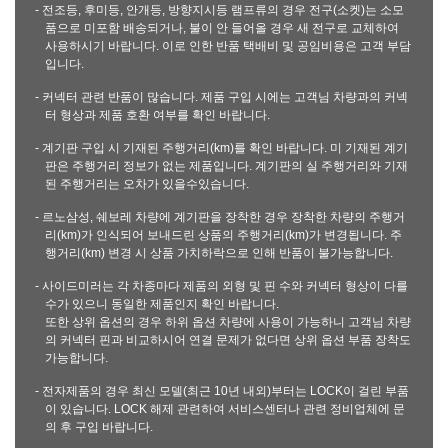
- 전조등, 후미등, 안개등, 방향지시등 램프류의 경우 전구(소켓)는 소모
품으로 미포함 배송되거나, 불이 안 들어올 경우 새 전구로 교체하여
사용하시기 바랍니다. 이로 인한 반품 택배비 및 공임비용은 고객 부담
입니다.
- 커넥터 관련 반품이 많습니다. 제품 구입 시에는 고객님 차량과의 커넥
터 형상과 제품 호환 여부를 확인 바랍니다.
- 계기판 구입 시 기재된 주행거리(km)를 확인 바랍니다. 미 기재된 계기
판은 주행거리 정보가 없는 제품입니다. 계기판의 실 주행거리와 기재
된 주행거리는 오차가 있을수있습니다.
- 르노삼성, 쉐보레 차량에 계기판을 장착한 경우 장착한 차량의 주행거
리(km)가 인식되어 보내드린 상품의 주행거리(km)가 변경됩니다. 주
행거리(km) 변경 시 상품 가치하락으로 인해 반품이 불가능합니다.
- 사이드미러는 각 차종마다 제품의 외형 및 핀 수와 커넥터 형상이 다를
수가 있으니 동일한 제품인지 확인 바랍니다.
또한 상위 옵션의 경우 하위 옵션 차량에 사용이 가능하니 고객님 차량
의 커넥터 핀과 비교하시어 연결 문제가 없다면 상위 옵션 부품 장착도
가능합니다.
- 전자제품의 경우 최신 모델(최근 10년 내외)부터는 LOCK이 걸린 부품
이 있습니다. LOCK 해제 관련하여 서비스센터나 관련 정비업체에 문
의 후 구입 바랍니다.