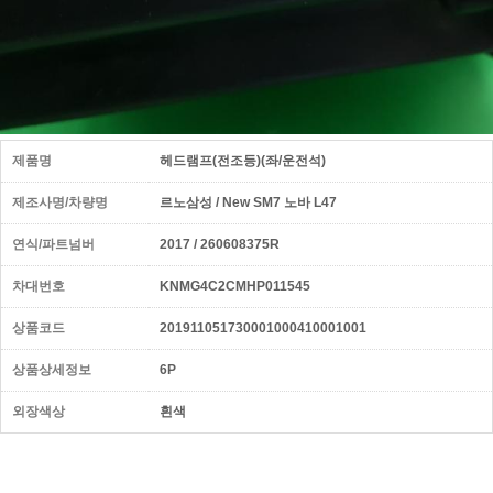
제품명
헤드램프(전조등)(좌/운전석)
제조사명/차량명
르노삼성 / New SM7 노바 L47
연식/파트넘버
2017 / 260608375R
차대번호
KNMG4C2CMHP011545
상품코드
201911051730001000410001001
상품상세정보
6P
외장색상
흰색