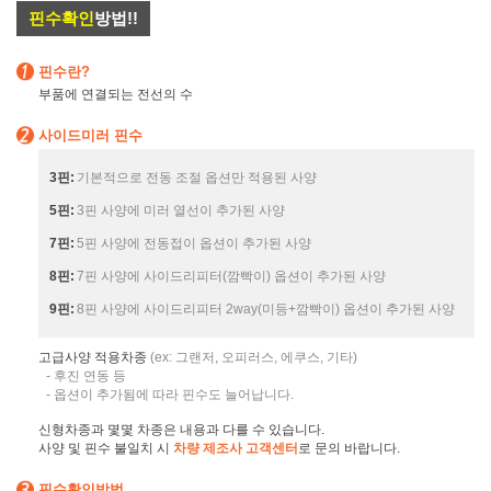
핀수확인
방법!!
핀수란?
부품에 연결되는 전선의 수
사이드미러 핀수
3핀:
기본적으로 전동 조절 옵션만 적용된 사양
5핀:
3핀 사양에 미러 열선이 추가된 사양
7핀:
5핀 사양에 전동접이 옵션이 추가된 사양
8핀:
7핀 사양에 사이드리피터(깜빡이) 옵션이 추가된 사양
9핀:
8핀 사양에 사이드리피터 2way(미등+깜빡이) 옵션이 추가된 사양
고급사양 적용차종
(ex: 그랜저, 오피러스, 에쿠스, 기타)
- 후진 연동 등
- 옵션이 추가됨에 따라 핀수도 늘어납니다.
신형차종과 몇몇 차종은 내용과 다를 수 있습니다.
사양 및 핀수 불일치 시
차량 제조사 고객센터
로 문의 바랍니다.
핀수확인방법