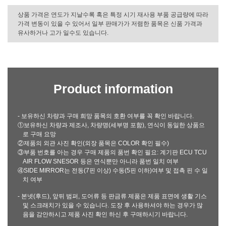
상품 가격은 연도가 지날수록 혹은 특정 시기 재사용 부품 공급량에 따라
가격 변동이 있을 수 있어서 일부 판매가가 저렴한 품목은 신품 가격과
유사하거나 고가 일수도 있습니다.
Product information
- 보유하신 차량과 구매 희망 품목의 호환 여부를 꼭 확인 바랍니다.
①보유하신 차량과 제조사, 차량명(세부명 포함), 연식이 동일한 상품으
로 구매 요망
②제품의 외관 사진 확인(외장 품목은 COLOR 확인 필수)
③부품 번호를 아는 경우 구매 제품의 품번 확인 필요: 계기판 ECU TCU
AIR FLOW SNESOR 등은 연식뿐만 아니라 품번 일치 여부
④SIDE MIRROR는 전동(7핀 이상) 수동(5핀 이하)여부 및 접촉 핀 수 일
치 여부
- 본넷(후드), 앞뒤 범퍼, 도어류 등 판금류 제품은 제품 표면에 생활 기스
및 스크래치가 있을 수 있습니다. 도장 후 사용하셔야 하는 경우가 많
음을 감안하시고 제품 사진 확인 하신 후 구매하시기 바랍니다.