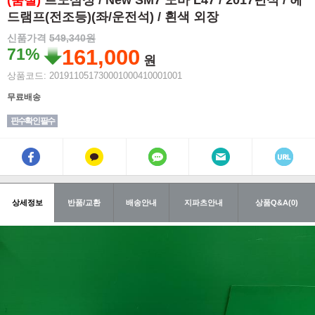
(품절)
르노삼성 / New SM7 노바 L47 / 2017년식 / 헤
드램프(전조등)(좌/운전석) / 흰색 외장
신품가격
549,340원
71%
161,000
원
상품코드: 201911051730001000410001001
무료배송
핀수확인 필수
상세정보
반품/교환
배송안내
지파츠안내
상품Q&A(0)