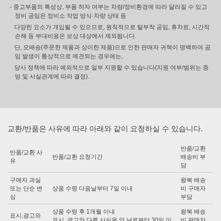
- 중고부품의 특성상, 부품 하자 여부는 차량/정비환경에 따라 달라질 수 있고
정비 공임은 정비소 작업 방식·차량 상태 등
다양한 요소가 개입될 수 있으므로, 원칙적으로 탈부착 공임, 휴차료, 시간적
손해 등 부대비용은 보상 대상에서 제외됩니다.
단, 오배송(주문한 제품과 상이한 제품)으로 인한 판매자 귀책이 명백하여 공
임 발생이 통상적으로 예견되는 경우에는,
당사 정책에 따라 예외적으로 일부 지원할 수 있습니다(지원 여부/범위는 증
빙 및 사실관계에 따라 결정).
교환/반품은 사유에 따라 아래와 같이 요청하실 수 있습니다.
반품/교환
반품/교환 사
반품/교환 요청기간
배송비 부
유
담
구매자 과실
왕복 배송
또는 단순 변
상품 수령 다음날부터 7일 이내
비 구매자
심
부담
상품 수령 후 1개월 이내
왕복 배송
표시,광고와
표시, 광고와 다른 사실을 안 날로부터 30일 이
비 판매자