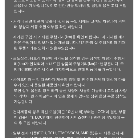
품으로 미포함 배송되거나, 불이 안 들어올 경우 새 전구로 교체하여
사용하시기 바랍니다. 이로 인한 반품 택배비 및 공임비용은 고객 부담
입니다.
- 커넥터 관련 반품이 많습니다. 제품 구입 시에는 고객님 차량과의 커넥
터 형상과 제품 호환 여부를 확인 바랍니다.
- 계기판 구입 시 기재된 주행거리(km)를 확인 바랍니다. 미 기재된 계기
판은 주행거리 정보가 없는 제품입니다. 계기판의 실 주행거리와 기재
된 주행거리는 오차가 있을수있습니다.
- 르노삼성, 쉐보레 차량에 계기판을 장착한 경우 장착한 차량의 주행거
리(km)가 인식되어 보내드린 상품의 주행거리(km)가 변경됩니다. 주
행거리(km) 변경 시 상품 가치하락으로 인해 반품이 불가능합니다.
- 사이드미러는 각 차종마다 제품의 외형 및 핀 수와 커넥터 형상이 다를
수가 있으니 동일한 제품인지 확인 바랍니다.
또한 상위 옵션의 경우 하위 옵션 차량에 사용이 가능하니 고객님 차량
의 커넥터 핀과 비교하시어 연결 문제가 없다면 상위 옵션 부품 장착도
가능합니다.
- 전자제품의 경우 최신 모델(최근 10년 내외)부터는 LOCK이 걸린 부품
이 있습니다. LOCK 해제 관련하여 서비스센터나 관련 정비업체에 문
의 후 구입 바랍니다.
- 일부 전자 제품(ECU, TCU, ETACS/BCM, AMP 등)은 재 사용 전자 제