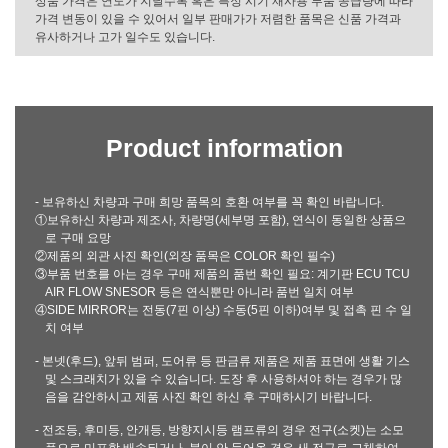
상품 가격은 연도가 지날수록 혹은 특정 시기 재사용 부품 공급량에 따라
가격 변동이 있을 수 있어서 일부 판매가가 저렴한 품목은 신품 가격과
유사하거나 고가 일수도 있습니다.
Product information
- 보유하신 차량과 구매 희망 품목의 호환 여부를 꼭 확인 바랍니다.
①보유하신 차량과 제조사, 차량명(세부명 포함), 연식이 동일한 상품으
로 구매 요망
②제품의 외관 사진 확인(외장 품목은 COLOR 확인 필수)
③부품 번호를 아는 경우 구매 제품의 품번 확인 필요: 계기판 ECU TCU
AIR FLOW SNESOR 등은 연식뿐만 아니라 품번 일치 여부
④SIDE MIRROR는 전동(7핀 이상) 수동(5핀 이하)여부 및 접촉 핀 수 일
치 여부
- 본넷(후드), 앞뒤 범퍼, 도어류 등 판금류 제품은 제품 표면에 생활 기스
및 스크래치가 있을 수 있습니다. 도장 후 사용하셔야 하는 경우가 많
음을 감안하시고 제품 사진 확인 하신 후 구매하시기 바랍니다.
- 전조등, 후미등, 안개등, 방향지시등 램프류의 경우 전구(소켓)는 소모