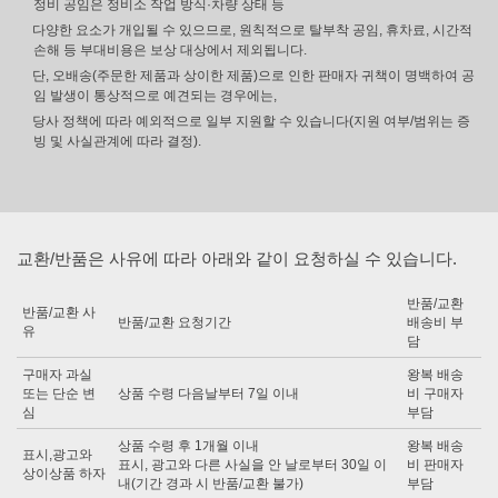
정비 공임은 정비소 작업 방식·차량 상태 등
다양한 요소가 개입될 수 있으므로, 원칙적으로 탈부착 공임, 휴차료, 시간적
손해 등 부대비용은 보상 대상에서 제외됩니다.
단, 오배송(주문한 제품과 상이한 제품)으로 인한 판매자 귀책이 명백하여 공
임 발생이 통상적으로 예견되는 경우에는,
당사 정책에 따라 예외적으로 일부 지원할 수 있습니다(지원 여부/범위는 증
빙 및 사실관계에 따라 결정).
교환/반품은 사유에 따라 아래와 같이 요청하실 수 있습니다.
반품/교환
반품/교환 사
반품/교환 요청기간
배송비 부
유
담
구매자 과실
왕복 배송
또는 단순 변
상품 수령 다음날부터 7일 이내
비 구매자
심
부담
상품 수령 후 1개월 이내
왕복 배송
표시,광고와
표시, 광고와 다른 사실을 안 날로부터 30일 이
비 판매자
상이상품 하자
내(기간 경과 시 반품/교환 불가)
부담