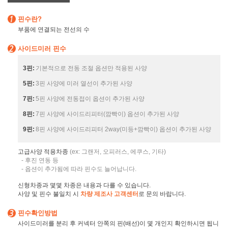
핀수란?
부품에 연결되는 전선의 수
사이드미러 핀수
3핀:
기본적으로 전동 조절 옵션만 적용된 사양
5핀:
3핀 사양에 미러 열선이 추가된 사양
7핀:
5핀 사양에 전동접이 옵션이 추가된 사양
8핀:
7핀 사양에 사이드리피터(깜빡이) 옵션이 추가된 사양
9핀:
8핀 사양에 사이드리피터 2way(미등+깜빡이) 옵션이 추가된 사양
고급사양 적용차종
(ex: 그랜저, 오피러스, 에쿠스, 기타)
- 후진 연동 등
- 옵션이 추가됨에 따라 핀수도 늘어납니다.
신형차종과 몇몇 차종은 내용과 다를 수 있습니다.
사양 및 핀수 불일치 시
차량 제조사 고객센터
로 문의 바랍니다.
핀수확인방법
사이드미러를 분리 후 커넥터 안쪽의 핀(배선)이 몇 개인지 확인하시면 됩니