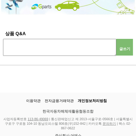
상품 Q&A
글쓰기
이용약관
전자금융거래약관
개인정보처리방침
한국자동차해체재활용협동조합
사업자등록번호
113-86-49069
| 통신판매업신고 제 2013-서울구로-0566호 | 서울특별시
구로구 구로동 104-10 동남오피스텔 806호(우)152-842 | 카카오톡
문의하기
| 팩스 02-
867-0622
주식회사 어메스