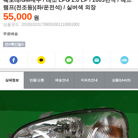
쉐보레/GM대우 / 레조 LPG 2.0 LP / 2003년식 / 헤드
램프(전조등)(좌/운전석) / 실버색 외장
55,000
원
상품코드: 201910231730001001110001001
무료배송
핀수확인 필수
상세정보
반품/교환
배송안내
지파츠안내
상품Q&A(0)