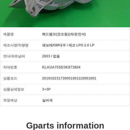
제품명
헤드램프(전조등)(좌/운전석)
제조사명/차량명
쉐보레/GM대우 / 레조 LPG 2.0 LP
연식/파트넘버
2003 / 없음
차대번호
KLAUA75SD3K873804
상품코드
201910231730001001110001001
상품상세정보
3+3P
외장색상
실버색
Gparts information