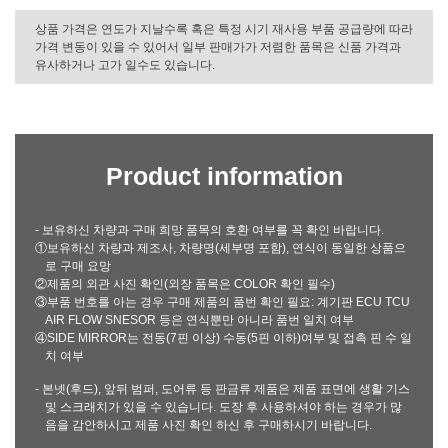
상품 가격은 연도가 지날수록 혹은 특정 시기 재사용 부품 공급량에 따라
가격 변동이 있을 수 있어서 일부 판매가가 저렴한 품목은 신품 가격과
유사하거나 고가 일수도 있습니다.
Product information
- 보유하신 차량과 구매 희망 품목의 호환 여부를 꼭 확인 바랍니다.
①보유하신 차량과 제조사, 차량명(세부명 포함), 연식이 동일한 상품으
로 구매 요망
②제품의 외관 사진 확인(외장 품목은 COLOR 확인 필수)
③부품 번호를 아는 경우 구매 제품의 품번 확인 필요: 계기판 ECU TCU
AIR FLOW SNESOR 등은 연식뿐만 아니라 품번 일치 여부
④SIDE MIRROR는 전동(7핀 이상) 수동(5핀 이하)여부 및 접촉 핀 수 일
치 여부
- 본넷(후드), 앞뒤 범퍼, 도어류 등 판금류 제품은 제품 표면에 생활 기스
및 스크래치가 있을 수 있습니다. 도장 후 사용하셔야 하는 경우가 많
음을 감안하시고 제품 사진 확인 하신 후 구매하시기 바랍니다.