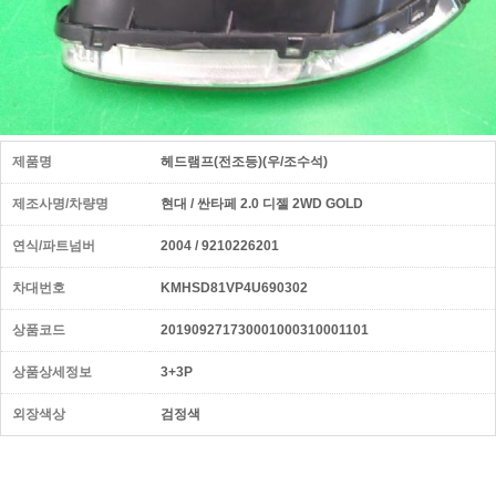
제품명
헤드램프(전조등)(우/조수석)
제조사명/차량명
현대 / 싼타페 2.0 디젤 2WD GOLD
연식/파트넘버
2004 / 9210226201
차대번호
KMHSD81VP4U690302
상품코드
201909271730001000310001101
상품상세정보
3+3P
외장색상
검정색