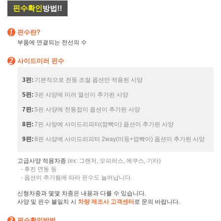
핀수확인
방법!!
핀수란?
부품에 연결되는 전선의 수
사이드미러 핀수
3핀:
기본적으로 전동 조절 옵션만 적용된 사양
5핀:
3핀 사양에 미러 열선이 추가된 사양
7핀:
5핀 사양에 전동접이 옵션이 추가된 사양
8핀:
7핀 사양에 사이드리피터(깜빡이) 옵션이 추가된 사양
9핀:
8핀 사양에 사이드리피터 2way(미등+깜빡이) 옵션이 추가된 사양
고급사양 적용차종
(ex: 그랜저, 오피러스, 에쿠스, 기타)
- 후진 연동 등
- 옵션이 추가됨에 따라 핀수도 늘어납니다.
신형차종과 몇몇 차종은 내용과 다를 수 있습니다.
사양 및 핀수 불일치 시
차량 제조사 고객센터
로 문의 바랍니다.
핀수확인방법