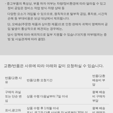
- 중고부품의 특성상, 부품 하자 여부는 차량/정비환경에 따라 달라질 수 있고
정비 공임은 정비소 작업 방식·차량 상태 등
다양한 요소가 개입될 수 있으므로, 원칙적으로 탈부착 공임, 휴차료, 시간적
손해 등 부대비용은 보상 대상에서 제외됩니다.
단, 오배송(주문한 제품과 상이한 제품)으로 인한 판매자 귀책이 명백하여 공
임 발생이 통상적으로 예견되는 경우에는,
당사 정책에 따라 예외적으로 일부 지원할 수 있습니다(지원 여부/범위는 증
빙 및 사실관계에 따라 결정).
교환/반품은 사유에 따라 아래와 같이 요청하실 수 있습니다.
반품/교환
반품/교환 사
반품/교환 요청기간
배송비 부
유
담
구매자 과실
왕복 배송
또는 단순 변
상품 수령 다음날부터 7일 이내
비 구매자
심
부담
상품 수령 후 1개월 이내
왕복 배송
표시,광고와
표시, 광고와 다른 사실을 안 날로부터 30일 이
비 판매자