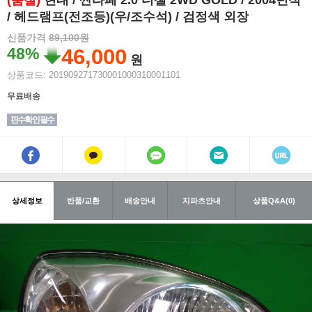
(품절)
현대 / 싼타페 2.0 디젤 2WD GOLD / 2004년식
/ 헤드램프(전조등)(우/조수석) / 검정색 외장
신품가격
89,100원
48%
46,000
원
상품코드: 201909271730001000310001101
무료배송
핀수확인 필수
상세정보
반품/교환
배송안내
지파츠안내
상품Q&A(0)