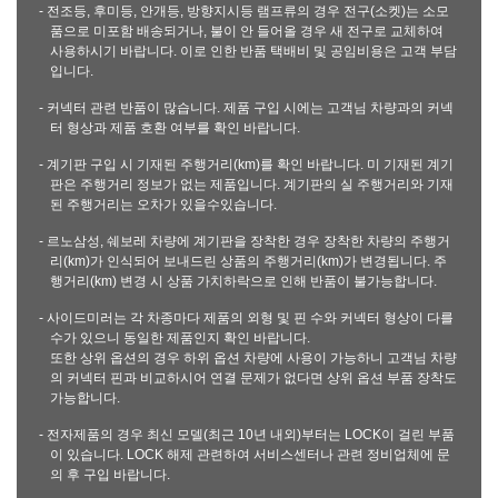
- 전조등, 후미등, 안개등, 방향지시등 램프류의 경우 전구(소켓)는 소모
품으로 미포함 배송되거나, 불이 안 들어올 경우 새 전구로 교체하여
사용하시기 바랍니다. 이로 인한 반품 택배비 및 공임비용은 고객 부담
입니다.
- 커넥터 관련 반품이 많습니다. 제품 구입 시에는 고객님 차량과의 커넥
터 형상과 제품 호환 여부를 확인 바랍니다.
- 계기판 구입 시 기재된 주행거리(km)를 확인 바랍니다. 미 기재된 계기
판은 주행거리 정보가 없는 제품입니다. 계기판의 실 주행거리와 기재
된 주행거리는 오차가 있을수있습니다.
- 르노삼성, 쉐보레 차량에 계기판을 장착한 경우 장착한 차량의 주행거
리(km)가 인식되어 보내드린 상품의 주행거리(km)가 변경됩니다. 주
행거리(km) 변경 시 상품 가치하락으로 인해 반품이 불가능합니다.
- 사이드미러는 각 차종마다 제품의 외형 및 핀 수와 커넥터 형상이 다를
수가 있으니 동일한 제품인지 확인 바랍니다.
또한 상위 옵션의 경우 하위 옵션 차량에 사용이 가능하니 고객님 차량
의 커넥터 핀과 비교하시어 연결 문제가 없다면 상위 옵션 부품 장착도
가능합니다.
- 전자제품의 경우 최신 모델(최근 10년 내외)부터는 LOCK이 걸린 부품
이 있습니다. LOCK 해제 관련하여 서비스센터나 관련 정비업체에 문
의 후 구입 바랍니다.