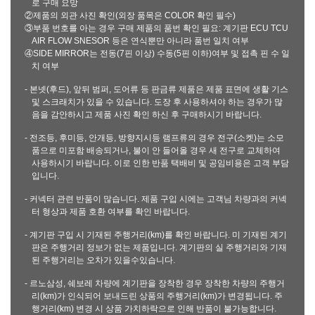
로 구매 요망
②제품의 외관 사진 확인(외장 품목은 COLOR 확인 필수)
③부품 번호를 아는 경우 구매 제품의 품번 확인 필요: 계기판 ECU TCU
AIR FLOW SNESOR 등은 연식뿐만 아니라 품번 일치 여부
④SIDE MIRROR는 전동(7핀 이상) 수동(5핀 이하)여부 및 접촉 핀 수 일
치 여부
- 본넷(후드), 앞뒤 범퍼, 도어류 등 판금류 제품은 제품 표면에 생활 기스
및 스크래치가 있을 수 있습니다. 도장 후 사용하셔야 하는 경우가 많
음을 감안하시고 제품 사진 확인 하신 후 구매하시기 바랍니다.
- 전조등, 후미등, 안개등, 방향지시등 램프류의 경우 전구(소켓)는 소모
품으로 미포함 배송되거나, 불이 안 들어올 경우 새 전구로 교체하여
사용하시기 바랍니다. 이로 인한 반품 택배비 및 공임비용은 고객 부담
입니다.
- 커넥터 관련 반품이 많습니다. 제품 구입 시에는 고객님 차량과의 커넥
터 형상과 제품 호환 여부를 확인 바랍니다.
- 계기판 구입 시 기재된 주행거리(km)를 확인 바랍니다. 미 기재된 계기
판은 주행거리 정보가 없는 제품입니다. 계기판의 실 주행거리와 기재
된 주행거리는 오차가 있을수있습니다.
- 르노삼성, 쉐보레 차량에 계기판을 장착한 경우 장착한 차량의 주행거
리(km)가 인식되어 보내드린 상품의 주행거리(km)가 변경됩니다. 주
행거리(km) 변경 시 상품 가치하락으로 인해 반품이 불가능합니다.