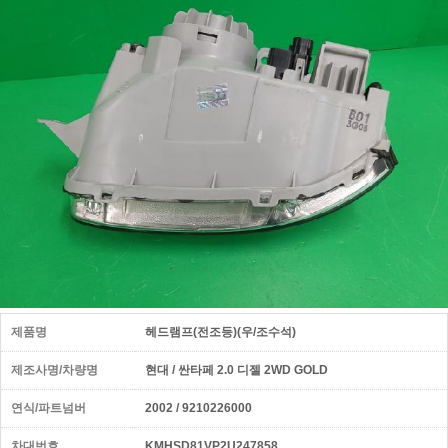
제품명
헤드램프(전조등)(우/조수석)
제조사명/차량명
현대 / 싼타페 2.0 디젤 2WD GOLD
연식/파트넘버
2002 / 9210226000
차대번호
KMHSD81VP2U247858