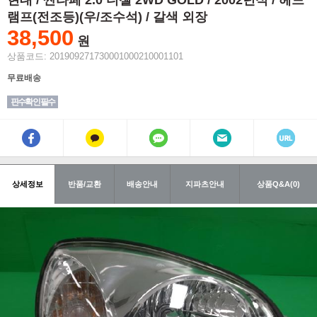
현대 / 싼타페 2.0 디젤 2WD GOLD / 2002년식 / 헤드
램프(전조등)(우/조수석) / 갈색 외장
38,500
원
상품코드: 201909271730001000210001101
무료배송
핀수확인 필수
상세정보
반품/교환
배송안내
지파츠안내
상품Q&A(0)