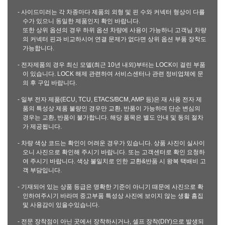
- 사이드미러는 각 차종마다 제품의 외형 및 핀 수와 커넥터 형상이 다를
수가 있으니 동일한 제품인지 확인 바랍니다.
또한 상위 옵션의 경우 하위 옵션 차량에 사용이 가능하니 고객님 차량
의 커넥터 핀과 비교하시어 연결 문제가 없다면 상위 옵션 부품 장착도
가능합니다.
- 전자제품의 경우 최신 모델(최근 10년 내외)부터는 LOCK이 걸린 부품
이 있습니다. LOCK 해제 관련하여 서비스센터나 관련 정비업체에 문
의 후 구입 바랍니다.
- 일부 전자 제품(ECU, TCU, ETACS/BCM, AMP 등)은 재 사용 전자 제
품의 특성상 제품 불량인 경우만 교환, 반품이 가능하며 단순 변심의
경우는 교환, 반품이 불가합니다. 해당 품목은 별도 안내 및 동의 절차
가 제공됩니다.
- 차량 색상 코드는 확인이 어려운 경우가 있습니다. 상품 사진이 실사이
오니 사진으로 확인해 주시기 바랍니다. 또는 고객센터로 확인 요청하
여 주시기 바랍니다. 색상 불일치로 인한 교환&반품 시 왕복 택배비 고
객 부담입니다.
- 기재되어 있는 상품 등급은 명확한 기준이 아니기 때문에 사진으로 확
인하여주시기 바라며 중고부품 특성상 사진에 보이지 않는 생활 흠집
및 사용감이 있을수있습니다.
- 전문 장착점이 아닌 곳에서 장착하시거나, 셀프 장착(DIY)으로 발생되