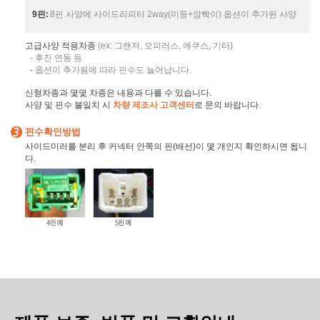
9핀:
8핀 사양에 사이드리피터 2way(미등+깜빡이) 옵션이 추가된 사양
고급사양 적용차종
(ex: 그랜저, 오피러스, 에쿠스, 기타)
- 후진 연동 등
- 옵션이 추가됨에 따라 핀수도 늘어납니다.
신형차종과 몇몇 차종은 내용과 다를 수 있습니다.
사양 및 핀수 불일치 시
차량 제조사 고객센터
로 문의 바랍니다.
핀수확인방법
사이드미러를 분리 후 커넥터 안쪽의 핀(배선)이 몇 개인지 확인하시면 됩니
다.