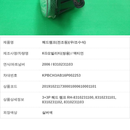
제품명
헤드램프(전조등)(우/조수석)
제조사명/차량명
KG모빌리티(쌍용) / 액티언
연식/파트넘버
2006 / 8310231103
차대번호
KPBCH3AB16P002253
상품코드
201910211730001000610001101
3+3P 헤드 램프 RH-8310231100, 8310231101,
상품상세정보
8310231102, 8310231103
외장색상
실버색