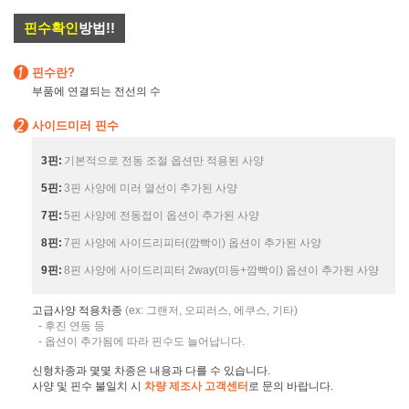
핀수확인
방법!!
핀수란?
부품에 연결되는 전선의 수
사이드미러 핀수
3핀:
기본적으로 전동 조절 옵션만 적용된 사양
5핀:
3핀 사양에 미러 열선이 추가된 사양
7핀:
5핀 사양에 전동접이 옵션이 추가된 사양
8핀:
7핀 사양에 사이드리피터(깜빡이) 옵션이 추가된 사양
9핀:
8핀 사양에 사이드리피터 2way(미등+깜빡이) 옵션이 추가된 사양
고급사양 적용차종
(ex: 그랜저, 오피러스, 에쿠스, 기타)
- 후진 연동 등
- 옵션이 추가됨에 따라 핀수도 늘어납니다.
신형차종과 몇몇 차종은 내용과 다를 수 있습니다.
사양 및 핀수 불일치 시
차량 제조사 고객센터
로 문의 바랍니다.