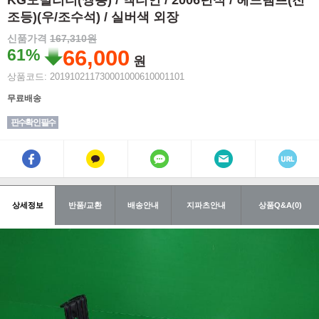
KG모빌리티(쌍용) / 액티언 / 2006년식 / 헤드램프(전
조등)(우/조수석) / 실버색 외장
신품가격
167,310원
61%
66,000
원
상품코드: 201910211730001000610001101
무료배송
핀수확인 필수
상세정보
반품/교환
배송안내
지파츠안내
상품Q&A(0)