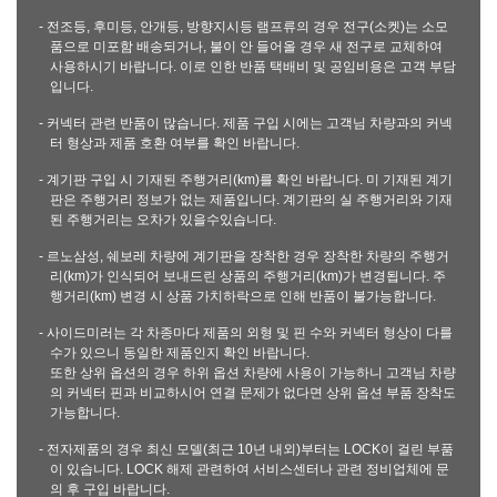
- 전조등, 후미등, 안개등, 방향지시등 램프류의 경우 전구(소켓)는 소모
품으로 미포함 배송되거나, 불이 안 들어올 경우 새 전구로 교체하여
사용하시기 바랍니다. 이로 인한 반품 택배비 및 공임비용은 고객 부담
입니다.
- 커넥터 관련 반품이 많습니다. 제품 구입 시에는 고객님 차량과의 커넥
터 형상과 제품 호환 여부를 확인 바랍니다.
- 계기판 구입 시 기재된 주행거리(km)를 확인 바랍니다. 미 기재된 계기
판은 주행거리 정보가 없는 제품입니다. 계기판의 실 주행거리와 기재
된 주행거리는 오차가 있을수있습니다.
- 르노삼성, 쉐보레 차량에 계기판을 장착한 경우 장착한 차량의 주행거
리(km)가 인식되어 보내드린 상품의 주행거리(km)가 변경됩니다. 주
행거리(km) 변경 시 상품 가치하락으로 인해 반품이 불가능합니다.
- 사이드미러는 각 차종마다 제품의 외형 및 핀 수와 커넥터 형상이 다를
수가 있으니 동일한 제품인지 확인 바랍니다.
또한 상위 옵션의 경우 하위 옵션 차량에 사용이 가능하니 고객님 차량
의 커넥터 핀과 비교하시어 연결 문제가 없다면 상위 옵션 부품 장착도
가능합니다.
- 전자제품의 경우 최신 모델(최근 10년 내외)부터는 LOCK이 걸린 부품
이 있습니다. LOCK 해제 관련하여 서비스센터나 관련 정비업체에 문
의 후 구입 바랍니다.