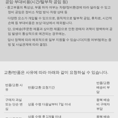
공임·부대비용(시간/탈부착 공임 등)
- 중고부품의 특성상, 부품 하자 여부는 차량/정비환경에 따라 달라질 수 있고
정비 공임은 정비소 작업 방식·차량 상태 등
다양한 요소가 개입될 수 있으므로, 원칙적으로 탈부착 공임, 휴차료, 시간적
손해 등 부대비용은 보상 대상에서 제외됩니다.
단, 오배송(주문한 제품과 상이한 제품)으로 인한 판매자 귀책이 명백하여 공
임 발생이 통상적으로 예견되는 경우에는,
당사 정책에 따라 예외적으로 일부 지원할 수 있습니다(지원 여부/범위는 증
빙 및 사실관계에 따라 결정).
교환/반품은 사유에 따라 아래와 같이 요청하실 수 있습니다.
반품/교환
반품/교환 사
반품/교환 요청기간
배송비 부
유
담
구매자 과실
왕복 배송
또는 단순 변
상품 수령 다음날부터 7일 이내
비 구매자
심
부담
상품 수령 후 1개월 이내
왕복 배송