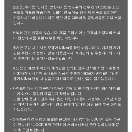
- 전조등, 후미등, 안개등, 방향지시등 램프류의 경우 전구(소켓)는 소모
품으로 미포함 배송되거나, 불이 안 들어올 경우 새 전구로 교체하여
사용하시기 바랍니다. 이로 인한 반품 택배비 및 공임비용은 고객 부담
입니다.
- 커넥터 관련 반품이 많습니다. 제품 구입 시에는 고객님 차량과의 커넥
터 형상과 제품 호환 여부를 확인 바랍니다.
- 계기판 구입 시 기재된 주행거리(km)를 확인 바랍니다. 미 기재된 계기
판은 주행거리 정보가 없는 제품입니다. 계기판의 실 주행거리와 기재
된 주행거리는 오차가 있을수있습니다.
- 르노삼성, 쉐보레 차량에 계기판을 장착한 경우 장착한 차량의 주행거
리(km)가 인식되어 보내드린 상품의 주행거리(km)가 변경됩니다. 주
행거리(km) 변경 시 상품 가치하락으로 인해 반품이 불가능합니다.
- 사이드미러는 각 차종마다 제품의 외형 및 핀 수와 커넥터 형상이 다를
수가 있으니 동일한 제품인지 확인 바랍니다.
또한 상위 옵션의 경우 하위 옵션 차량에 사용이 가능하니 고객님 차량
의 커넥터 핀과 비교하시어 연결 문제가 없다면 상위 옵션 부품 장착도
가능합니다.
- 전자제품의 경우 최신 모델(최근 10년 내외)부터는 LOCK이 걸린 부품
이 있습니다. LOCK 해제 관련하여 서비스센터나 관련 정비업체에 문
의 후 구입 바랍니다.