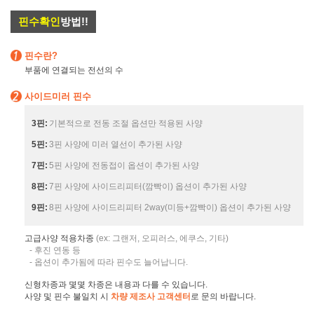
핀수확인
방법!!
핀수란?
부품에 연결되는 전선의 수
사이드미러 핀수
3핀:
기본적으로 전동 조절 옵션만 적용된 사양
5핀:
3핀 사양에 미러 열선이 추가된 사양
7핀:
5핀 사양에 전동접이 옵션이 추가된 사양
8핀:
7핀 사양에 사이드리피터(깜빡이) 옵션이 추가된 사양
9핀:
8핀 사양에 사이드리피터 2way(미등+깜빡이) 옵션이 추가된 사양
고급사양 적용차종
(ex: 그랜저, 오피러스, 에쿠스, 기타)
- 후진 연동 등
- 옵션이 추가됨에 따라 핀수도 늘어납니다.
신형차종과 몇몇 차종은 내용과 다를 수 있습니다.
사양 및 핀수 불일치 시
차량 제조사 고객센터
로 문의 바랍니다.