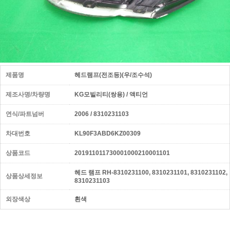
제품명
헤드램프(전조등)(우/조수석)
제조사명/차량명
KG모빌리티(쌍용) / 액티언
연식/파트넘버
2006 / 8310231103
차대번호
KL90F3ABD6KZ00309
상품코드
201911011730001000210001101
헤드 램프 RH-8310231100, 8310231101, 8310231102,
상품상세정보
8310231103
외장색상
흰색