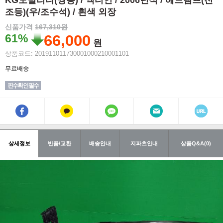
KG모빌리티(쌍용) / 액티언 / 2006년식 / 헤드램프(전
조등)(우/조수석) / 흰색 외장
신품가격
167,310원
61%
66,000
원
상품코드: 201911011730001000210001101
무료배송
핀수확인 필수
상세정보
반품/교환
배송안내
지파츠안내
상품Q&A(0)