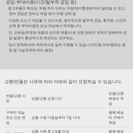
공임·부대비용(시간/탈부착 공임 등)
- 중고부품의 특성상, 부품 하자 여부는 차량/정비환경에 따라 달라질 수 있고
정비 공임은 정비소 작업 방식·차량 상태 등
다양한 요소가 개입될 수 있으므로, 원칙적으로 탈부착 공임, 휴차료, 시간적
손해 등 부대비용은 보상 대상에서 제외됩니다.
단, 오배송(주문한 제품과 상이한 제품)으로 인한 판매자 귀책이 명백하여 공
임 발생이 통상적으로 예견되는 경우에는,
당사 정책에 따라 예외적으로 일부 지원할 수 있습니다(지원 여부/범위는 증
빙 및 사실관계에 따라 결정).
교환/반품은 사유에 따라 아래와 같이 요청하실 수 있습니다.
반품/교환
반품/교환 사
반품/교환 요청기간
배송비 부
유
담
구매자 과실
왕복 배송
또는 단순 변
상품 수령 다음날부터 7일 이내
비 구매자
심
부담
상품 수령 후 1개월 이내
왕복 배송