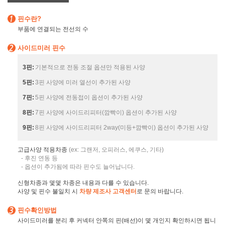
핀수란?
부품에 연결되는 전선의 수
사이드미러 핀수
3핀:
기본적으로 전동 조절 옵션만 적용된 사양
5핀:
3핀 사양에 미러 열선이 추가된 사양
7핀:
5핀 사양에 전동접이 옵션이 추가된 사양
8핀:
7핀 사양에 사이드리피터(깜빡이) 옵션이 추가된 사양
9핀:
8핀 사양에 사이드리피터 2way(미등+깜빡이) 옵션이 추가된 사양
고급사양 적용차종
(ex: 그랜저, 오피러스, 에쿠스, 기타)
- 후진 연동 등
- 옵션이 추가됨에 따라 핀수도 늘어납니다.
신형차종과 몇몇 차종은 내용과 다를 수 있습니다.
사양 및 핀수 불일치 시
차량 제조사 고객센터
로 문의 바랍니다.
핀수확인방법
사이드미러를 분리 후 커넥터 안쪽의 핀(배선)이 몇 개인지 확인하시면 됩니