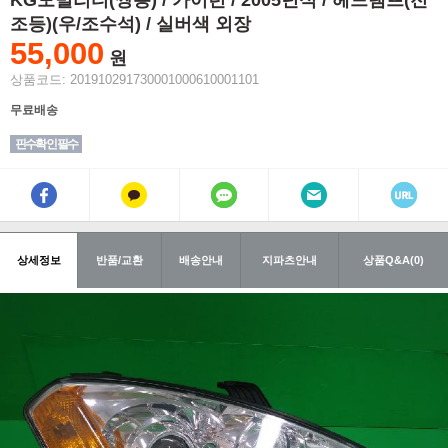
KG모빌리티(쌍용) / 카이런 / 2005년식 / 헤드램프(전
조등)(우/조수석) / 실버색 외장
55,000
원
상품코드: 201910291730001000610001101
무료배송
핀수확인 필수
상세정보
반품/교환
배송안내
지파츠안내
상품Q&A(0)