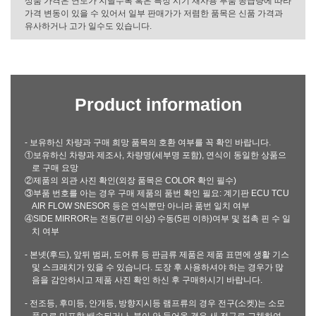
상품 가격은 연도가 지날수록 혹은 특정 시기 재사용 부품 공급량에 따라
가격 변동이 있을 수 있어서 일부 판매가가 저렴한 품목은 신품 가격과
유사하거나 고가 일수도 있습니다.
Product information
- 보유하신 차량과 구매 희망 품목의 호환 여부를 꼭 확인 바랍니다.
①보유하신 차량과 제조사, 차량명(세부명 포함), 연식이 동일한 상품으
로 구매 요망
②제품의 외관 사진 확인(외장 품목은 COLOR 확인 필수)
③부품 번호를 아는 경우 구매 제품의 품번 확인 필요: 계기판 ECU TCU
AIR FLOW SNESOR 등은 연식뿐만 아니라 품번 일치 여부
④SIDE MIRROR는 전동(7핀 이상) 수동(5핀 이하)여부 및 접촉 핀 수 일
치 여부
- 본넷(후드), 앞뒤 범퍼, 도어류 등 판금류 제품은 제품 표면에 생활 기스
및 스크래치가 있을 수 있습니다. 도장 후 사용하셔야 하는 경우가 많
음을 감안하시고 제품 사진 확인 하신 후 구매하시기 바랍니다.
- 전조등, 후미등, 안개등, 방향지시등 램프류의 경우 전구(소켓)는 소모