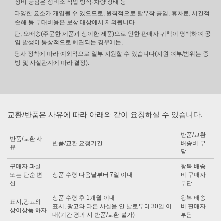
정비 공임은 정비소 작업 방식·차량 상태 등
다양한 요소가 개입될 수 있으므로, 원칙적으로 탈부착 공임, 휴차료, 시간적
손해 등 부대비용은 보상 대상에서 제외됩니다.
단, 오배송(주문한 제품과 상이한 제품)으로 인한 판매자 귀책이 명백하여 공
임 발생이 통상적으로 예견되는 경우에는,
당사 정책에 따라 예외적으로 일부 지원할 수 있습니다(지원 여부/범위는 증
빙 및 사실관계에 따라 결정).
교환/반품은 사유에 따라 아래와 같이 요청하실 수 있습니다.
반품/교환
반품/교환 사
반품/교환 요청기간
배송비 부
유
담
구매자 과실
왕복 배송
또는 단순 변
상품 수령 다음날부터 7일 이내
비 구매자
심
부담
상품 수령 후 1개월 이내
왕복 배송
표시,광고와
표시, 광고와 다른 사실을 안 날로부터 30일 이
비 판매자
상이상품 하자
내(기간 경과 시 반품/교환 불가)
부담