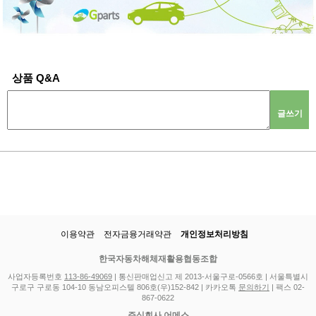
상품 Q&A
글쓰기
이용약관
전자금융거래약관
개인정보처리방침
한국자동차해체재활용협동조합
사업자등록번호
113-86-49069
| 통신판매업신고 제 2013-서울구로-0566호 | 서울특별시
구로구 구로동 104-10 동남오피스텔 806호(우)152-842 | 카카오톡
문의하기
| 팩스 02-
867-0622
주식회사 어메스