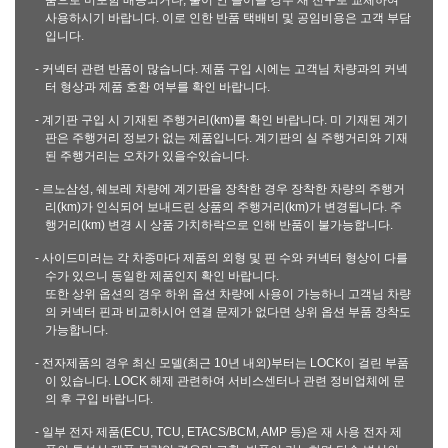
품으로 미포함 배송되거나, 불이 안 들어올 경우 새 전구로 교체하여
사용하시기 바랍니다. 이로 인한 반품 택배비 및 공임비용은 고객 부담
입니다.
- 커넥터 관련 반품이 많습니다. 제품 구입 시에는 고객님 차량과의 커넥
터 형상과 제품 호환 여부를 확인 바랍니다.
- 계기판 구입 시 기재된 주행거리(km)를 확인 바랍니다. 미 기재된 계기
판은 주행거리 정보가 없는 제품입니다. 계기판의 실 주행거리와 기재
된 주행거리는 오차가 있을수있습니다.
- 르노삼성, 쉐보레 차량에 계기판을 장착한 경우 장착한 차량의 주행거
리(km)가 인식되어 보내드린 상품의 주행거리(km)가 변경됩니다. 주
행거리(km) 변경 시 상품 가치하락으로 인해 반품이 불가능합니다.
- 사이드미러는 각 차종마다 제품의 외형 및 핀 수와 커넥터 형상이 다를
수가 있으니 동일한 제품인지 확인 바랍니다.
또한 상위 옵션의 경우 하위 옵션 차량에 사용이 가능하니 고객님 차량
의 커넥터 핀과 비교하시어 연결 문제가 없다면 상위 옵션 부품 장착도
가능합니다.
- 전자제품의 경우 최신 모델(최근 10년 내외)부터는 LOCK이 걸린 부품
이 있습니다. LOCK 해제 관련하여 서비스센터나 관련 정비업체에 문
의 후 구입 바랍니다.
- 일부 전자 제품(ECU, TCU, ETACS/BCM, AMP 등)은 재 사용 전자 제