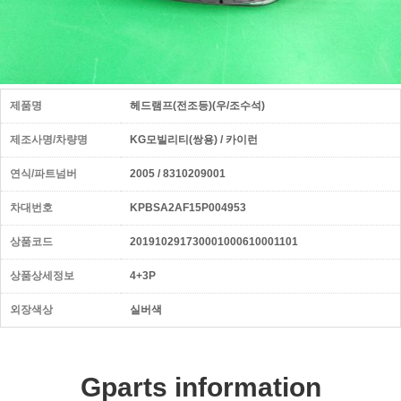
제품명
헤드램프(전조등)(우/조수석)
제조사명/차량명
KG모빌리티(쌍용) / 카이런
연식/파트넘버
2005 / 8310209001
차대번호
KPBSA2AF15P004953
상품코드
201910291730001000610001101
상품상세정보
4+3P
외장색상
실버색
Gparts information