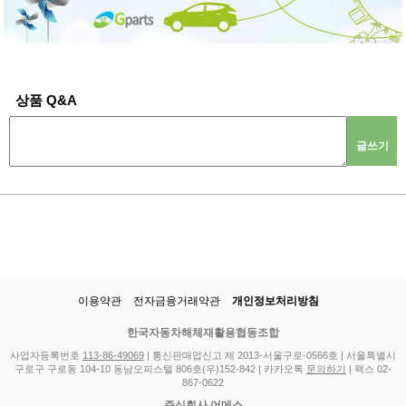
상품 Q&A
글쓰기
이용약관
전자금융거래약관
개인정보처리방침
한국자동차해체재활용협동조합
사업자등록번호
113-86-49069
| 통신판매업신고 제 2013-서울구로-0566호 | 서울특별시
구로구 구로동 104-10 동남오피스텔 806호(우)152-842 | 카카오톡
문의하기
| 팩스 02-
867-0622
주식회사 어메스