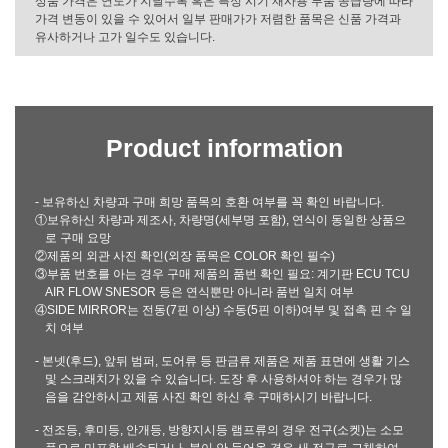
상품 가격은 연도가 지날수록 혹은 특정 시기 재사용 부품 공급량에 따라
가격 변동이 있을 수 있어서 일부 판매가가 저렴한 품목은 신품 가격과
유사하거나 고가 일수도 있습니다.
Product information
- 보유하신 차량과 구매 희망 품목의 호환 여부를 꼭 확인 바랍니다.
①보유하신 차량과 제조사, 차량명(세부명 포함), 연식이 동일한 상품으
로 구매 요망
②제품의 외관 사진 확인(외장 품목은 COLOR 확인 필수)
③부품 번호를 아는 경우 구매 제품의 품번 확인 필요: 계기판 ECU TCU
AIR FLOW SNESOR 등은 연식뿐만 아니라 품번 일치 여부
④SIDE MIRROR는 전동(7핀 이상) 수동(5핀 이하)여부 및 접촉 핀 수 일
치 여부
- 본넷(후드), 앞뒤 범퍼, 도어류 등 판금류 제품은 제품 표면에 생활 기스
및 스크래치가 있을 수 있습니다. 도장 후 사용하셔야 하는 경우가 많
음을 감안하시고 제품 사진 확인 하신 후 구매하시기 바랍니다.
- 전조등, 후미등, 안개등, 방향지시등 램프류의 경우 전구(소켓)는 소모