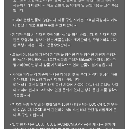
품으로 미포함 배송되거나, 불이 안 들어올 경우 새 전구로 교체하여
사용하시기 바랍니다. 이로 인한 반품 택배비 및 공임비용은 고객 부담
입니다.
- 커넥터 관련 반품이 많습니다. 제품 구입 시에는 고객님 차량과의 커넥
터 형상과 제품 호환 여부를 확인 바랍니다.
- 계기판 구입 시 기재된 주행거리(km)를 확인 바랍니다. 미 기재된 계기
판은 주행거리 정보가 없는 제품입니다. 계기판의 실 주행거리와 기재
된 주행거리는 오차가 있을수있습니다.
- 르노삼성, 쉐보레 차량에 계기판을 장착한 경우 장착한 차량의 주행거
리(km)가 인식되어 보내드린 상품의 주행거리(km)가 변경됩니다. 주
행거리(km) 변경 시 상품 가치하락으로 인해 반품이 불가능합니다.
- 사이드미러는 각 차종마다 제품의 외형 및 핀 수와 커넥터 형상이 다를
수가 있으니 동일한 제품인지 확인 바랍니다.
또한 상위 옵션의 경우 하위 옵션 차량에 사용이 가능하니 고객님 차량
의 커넥터 핀과 비교하시어 연결 문제가 없다면 상위 옵션 부품 장착도
가능합니다.
- 전자제품의 경우 최신 모델(최근 10년 내외)부터는 LOCK이 걸린 부품
이 있습니다. LOCK 해제 관련하여 서비스센터나 관련 정비업체에 문
의 후 구입 바랍니다.
- 일부 전자 제품(ECU, TCU, ETACS/BCM, AMP 등)은 재 사용 전자 제