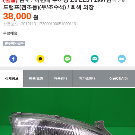
(품절)
현대 / 아반떼 투어링 1.8 ELS / 1997년식 / 헤
드램프(전조등)(우/조수석) / 회색 외장
38,000
원
상품코드: 201911011730001000510001101
무료배송
핀수확인 필수
상세정보
반품/교환
배송안내
지파츠안내
상품Q&A(0)