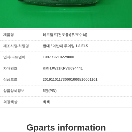
제품명
헤드램프(전조등)(우/조수석)
제조사명/차량명
현대 / 아반떼 투어링 1.8 ELS
연식/파트넘버
1997 / 9210229000
차대번호
KMHJW31KPVU094441
상품코드
201911011730001000510001101
상품상세정보
5핀(PIN)
외장색상
회색
Gparts information