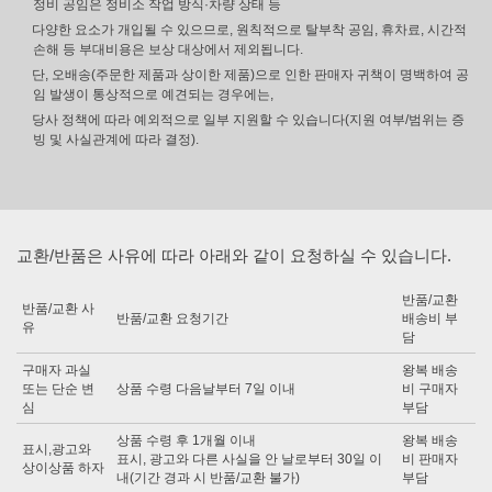
정비 공임은 정비소 작업 방식·차량 상태 등
다양한 요소가 개입될 수 있으므로, 원칙적으로 탈부착 공임, 휴차료, 시간적
손해 등 부대비용은 보상 대상에서 제외됩니다.
단, 오배송(주문한 제품과 상이한 제품)으로 인한 판매자 귀책이 명백하여 공
임 발생이 통상적으로 예견되는 경우에는,
당사 정책에 따라 예외적으로 일부 지원할 수 있습니다(지원 여부/범위는 증
빙 및 사실관계에 따라 결정).
교환/반품은 사유에 따라 아래와 같이 요청하실 수 있습니다.
반품/교환
반품/교환 사
반품/교환 요청기간
배송비 부
유
담
구매자 과실
왕복 배송
또는 단순 변
상품 수령 다음날부터 7일 이내
비 구매자
심
부담
상품 수령 후 1개월 이내
왕복 배송
표시,광고와
표시, 광고와 다른 사실을 안 날로부터 30일 이
비 판매자
상이상품 하자
내(기간 경과 시 반품/교환 불가)
부담