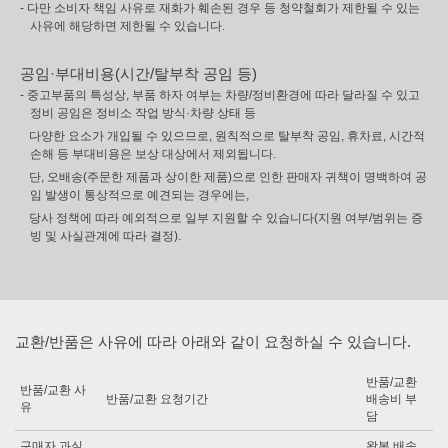
- 다만 소비자 책임 사유로 재화가 훼손된 경우 등 청약철회가 제한될 수 있는
사유에 해당하면 제한될 수 있습니다.
공임·부대비용(시간/탈부착 공임 등)
- 중고부품의 특성상, 부품 하자 여부는 차량/정비환경에 따라 달라질 수 있고
정비 공임은 정비소 작업 방식·차량 상태 등
다양한 요소가 개입될 수 있으므로, 원칙적으로 탈부착 공임, 휴차료, 시간적
손해 등 부대비용은 보상 대상에서 제외됩니다.
단, 오배송(주문한 제품과 상이한 제품)으로 인한 판매자 귀책이 명백하여 공
임 발생이 통상적으로 예견되는 경우에는,
당사 정책에 따라 예외적으로 일부 지원할 수 있습니다(지원 여부/범위는 증
빙 및 사실관계에 따라 결정).
교환/반품은 사유에 따라 아래와 같이 요청하실 수 있습니다.
반품/교환
반품/교환 사
반품/교환 요청기간
배송비 부
유
담
구매자 과실
왕복 배송