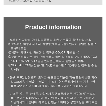
유사하거나 고가 일수도 있습니다.
Product information
- 보유하신 차량과 구매 희망 품목의 호환 여부를 꼭 확인 바랍니다.
①보유하신 차량과 제조사, 차량명(세부명 포함), 연식이 동일한 상품으
로 구매 요망
②제품의 외관 사진 확인(외장 품목은 COLOR 확인 필수)
③부품 번호를 아는 경우 구매 제품의 품번 확인 필요: 계기판 ECU TCU
AIR FLOW SNESOR 등은 연식뿐만 아니라 품번 일치 여부
④SIDE MIRROR는 전동(7핀 이상) 수동(5핀 이하)여부 및 접촉 핀 수 일
치 여부
- 본넷(후드), 앞뒤 범퍼, 도어류 등 판금류 제품은 제품 표면에 생활 기스
및 스크래치가 있을 수 있습니다. 도장 후 사용하셔야 하는 경우가 많
음을 감안하시고 제품 사진 확인 하신 후 구매하시기 바랍니다.
- 전조등, 후미등, 안개등, 방향지시등 램프류의 경우 전구(소켓)는 소모
품으로 미포함 배송되거나, 불이 안 들어올 경우 새 전구로 교체하여
사용하시기 바랍니다. 이로 인한 반품 택배비 및 공임비용은 고객 부담