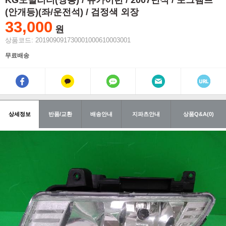
KG모빌리티(쌍용) / 뉴카이런 / 2007년식 / 포그램프
(안개등)(좌/운전석) / 검정색 외장
33,000
원
상품코드: 201909091730001000610003001
무료배송
상세정보
반품/교환
배송안내
지파츠안내
상품Q&A(0)