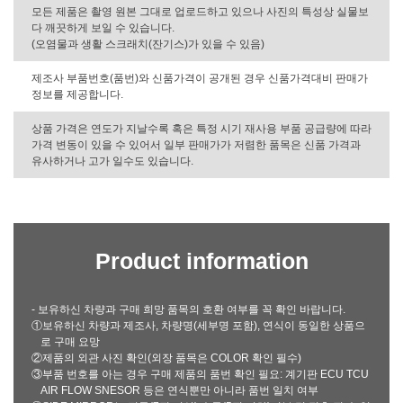
모든 제품은 촬영 원본 그대로 업로드하고 있으나 사진의 특성상 실물보
다 깨끗하게 보일 수 있습니다.
(오염물과 생활 스크래치(잔기스)가 있을 수 있음)
제조사 부품번호(품번)와 신품가격이 공개된 경우 신품가격대비 판매가
정보를 제공합니다.
상품 가격은 연도가 지날수록 혹은 특정 시기 재사용 부품 공급량에 따라
가격 변동이 있을 수 있어서 일부 판매가가 저렴한 품목은 신품 가격과
유사하거나 고가 일수도 있습니다.
Product information
- 보유하신 차량과 구매 희망 품목의 호환 여부를 꼭 확인 바랍니다.
①보유하신 차량과 제조사, 차량명(세부명 포함), 연식이 동일한 상품으
로 구매 요망
②제품의 외관 사진 확인(외장 품목은 COLOR 확인 필수)
③부품 번호를 아는 경우 구매 제품의 품번 확인 필요: 계기판 ECU TCU
AIR FLOW SNESOR 등은 연식뿐만 아니라 품번 일치 여부