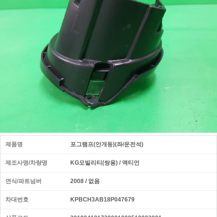
제품명
포그램프(안개등)(좌/운전석)
제조사명/차량명
KG모빌리티(쌍용) / 액티언
연식/파트넘버
2008 / 없음
차대번호
KPBCH3AB18P047679