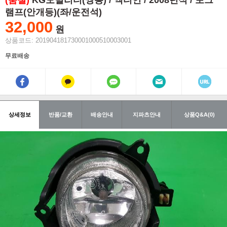
(품절)
KG모빌리티(쌍용) / 액티언 / 2008년식 / 포그
램프(안개등)(좌/운전석)
32,000
원
상품코드: 201904181730001000510003001
무료배송
상세정보
반품/교환
배송안내
지파츠안내
상품Q&A(0)