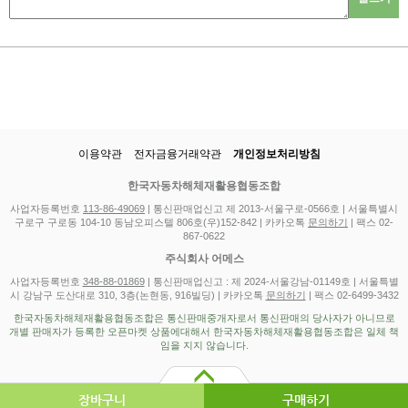
이용약관
전자금융거래약관
개인정보처리방침
한국자동차해체재활용협동조합
사업자등록번호
113-86-49069
| 통신판매업신고 제 2013-서울구로-0566호 | 서울특별시
구로구 구로동 104-10 동남오피스텔 806호(우)152-842 | 카카오톡
문의하기
| 팩스 02-
867-0622
주식회사 어메스
사업자등록번호
348-88-01869
| 통신판매업신고 : 제 2024-서울강남-01149호 | 서울특별
시 강남구 도산대로 310, 3층(논현동, 916빌딩) | 카카오톡
문의하기
| 팩스 02-6499-3432
한국자동차해체재활용협동조합은 통신판매중개자로서 통신판매의 당사자가 아니므로
개별 판매자가 등록한 오픈마켓 상품에대해서 한국자동차해체재활용협동조합은 일체 책
임을 지지 않습니다.
장바구니
구매하기