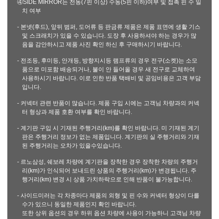
④SIDE MIRROR는 전동(7핀 이상) 수동(5핀 이하)여부 및 접촉 핀 수 일
치 여부
- 본넷(후드), 앞뒤 범퍼, 도어류 등 판금류 제품은 제품 표면에 생활 기스
및 스크래치가 있을 수 있습니다. 도장 후 사용하셔야 하는 경우가 많
음을 감안하시고 제품 사진 확인 하신 후 구매하시기 바랍니다.
- 전조등, 후미등, 안개등, 방향지시등 램프류의 경우 전구(소켓)는 소모
품으로 미포함 배송되거나, 불이 안 들어올 경우 새 전구로 교체하여
사용하시기 바랍니다. 이로 인한 반품 택배비 및 공임비용은 고객 부담
입니다.
- 커넥터 관련 반품이 많습니다. 제품 구입 시에는 고객님 차량과의 커넥
터 형상과 제품 호환 여부를 확인 바랍니다.
- 계기판 구입 시 기재된 주행거리(km)를 확인 바랍니다. 미 기재된 계기
판은 주행거리 정보가 없는 제품입니다. 계기판의 실 주행거리와 기재
된 주행거리는 오차가 있을수있습니다.
- 르노삼성, 쉐보레 차량에 계기판을 장착한 경우 장착한 차량의 주행거
리(km)가 인식되어 보내드린 상품의 주행거리(km)가 변경됩니다. 주
행거리(km) 변경 시 상품 가치하락으로 인해 반품이 불가능합니다.
- 사이드미러는 각 차종마다 제품의 외형 및 핀 수와 커넥터 형상이 다를
수가 있으니 동일한 제품인지 확인 바랍니다.
또한 상위 옵션의 경우 하위 옵션 차량에 사용이 가능하니 고객님 차량