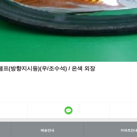
그널램프(방향지시등)(우/조수석) / 은색 외장
배송안내
지파츠안