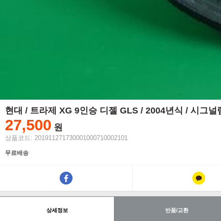
현대 / 트라제 XG 9인승 디젤 GLS / 2004년식 / 시
27,500
원
상품코드: 201911271730001000710002101
무료배송
상세정보
반품/교환