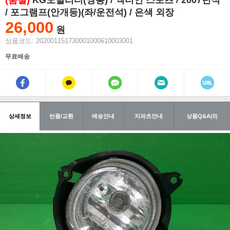
(품절)
KG모빌리티(쌍용) / 액티언 스포츠 / 2007년식
/ 포그램프(안개등)(좌/운전석) / 은색 외장
26,000
원
상품코드: 202001151730001000610003001
무료배송
상세정보
반품/교환
배송안내
지파츠안내
상품Q&A(0)