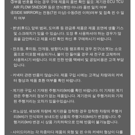
③부품 번호를 아는 경우 구매 제품의 품번 확인 필요: 계기판 ECU TCU
AIR FLOW SNESOR 등은 연식뿐만 아니라 품번 일치 여부
④SIDE MIRROR는 전동(7핀 이상) 수동(5핀 이하)여부 및 접촉 핀 수 일
치 여부
- 본넷(후드), 앞뒤 범퍼, 도어류 등 판금류 제품은 제품 표면에 생활 기스
및 스크래치가 있을 수 있습니다. 도장 후 사용하셔야 하는 경우가 많
음을 감안하시고 제품 사진 확인 하신 후 구매하시기 바랍니다.
- 전조등, 후미등, 안개등, 방향지시등 램프류의 경우 전구(소켓)는 소모
품으로 미포함 배송되거나, 불이 안 들어올 경우 새 전구로 교체하여
사용하시기 바랍니다. 이로 인한 반품 택배비 및 공임비용은 고객 부담
입니다.
- 커넥터 관련 반품이 많습니다. 제품 구입 시에는 고객님 차량과의 커넥
터 형상과 제품 호환 여부를 확인 바랍니다.
- 계기판 구입 시 기재된 주행거리(km)를 확인 바랍니다. 미 기재된 계기
판은 주행거리 정보가 없는 제품입니다. 계기판의 실 주행거리와 기재
된 주행거리는 오차가 있을수있습니다.
- 르노삼성, 쉐보레 차량에 계기판을 장착한 경우 장착한 차량의 주행거
리(km)가 인식되어 보내드린 상품의 주행거리(km)가 변경됩니다. 주
행거리(km) 변경 시 상품 가치하락으로 인해 반품이 불가능합니다.
- 사이드미러는 각 차종마다 제품의 외형 및 핀 수와 커넥터 형상이 다를