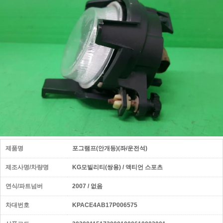
제품명
포그램프(안개등)(좌/운전석)
제조사명/차량명
KG모빌리티(쌍용) / 액티언 스포츠
연식/파트넘버
2007 / 없음
차대번호
KPACE4AB17P006575