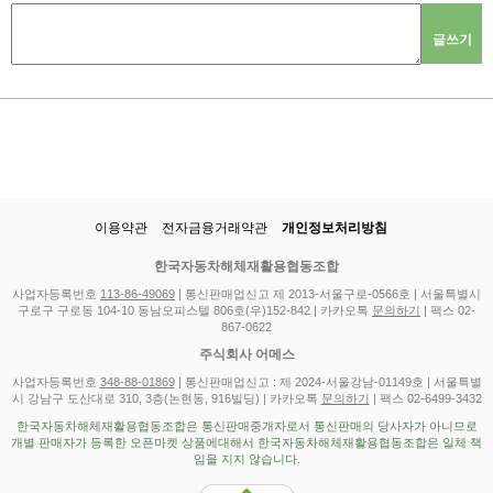
글쓰기
이용약관
전자금융거래약관
개인정보처리방침
한국자동차해체재활용협동조합
사업자등록번호
113-86-49069
| 통신판매업신고 제 2013-서울구로-0566호 | 서울특별시
구로구 구로동 104-10 동남오피스텔 806호(우)152-842 | 카카오톡
문의하기
| 팩스 02-
867-0622
주식회사 어메스
사업자등록번호
348-88-01869
| 통신판매업신고 : 제 2024-서울강남-01149호 | 서울특별
시 강남구 도산대로 310, 3층(논현동, 916빌딩) | 카카오톡
문의하기
| 팩스 02-6499-3432
한국자동차해체재활용협동조합은 통신판매중개자로서 통신판매의 당사자가 아니므로
개별 판매자가 등록한 오픈마켓 상품에대해서 한국자동차해체재활용협동조합은 일체 책
임을 지지 않습니다.