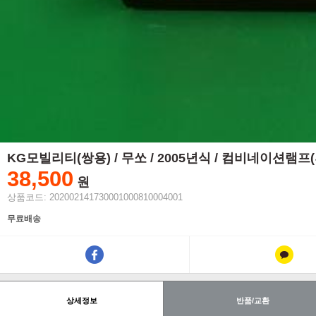
KG모빌리티(쌍용) / 무쏘 / 2005년식 / 컴비네이션램프
38,500
원
상품코드: 202002141730001000810004001
무료배송
상세정보
반품/교환