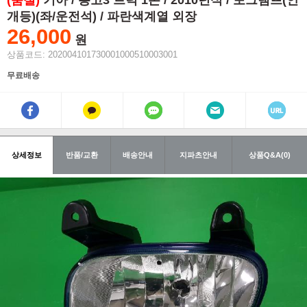
(품절)
기아 / 봉고3 트럭 1톤 / 2010년식 / 포그램프(안
개등)(좌/운전석) / 파란색계열 외장
26,000
원
상품코드: 202004101730001000510003001
무료배송
상세정보
반품/교환
배송안내
지파츠안내
상품Q&A(0)