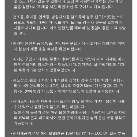
및 스크래치가 있을 수 있습니다. 도장 후 사용하셔야 하는 경우가 많
음을 감안하시고 제품 사진 확인 하신 후 구매하시기 바랍니다.
- 전조등, 후미등, 안개등, 방향지시등 램프류의 경우 전구(소켓)는 소모
품으로 미포함 배송되거나, 불이 안 들어올 경우 새 전구로 교체하여
사용하시기 바랍니다. 이로 인한 반품 택배비 및 공임비용은 고객 부담
입니다.
- 커넥터 관련 반품이 많습니다. 제품 구입 시에는 고객님 차량과의 커넥
터 형상과 제품 호환 여부를 확인 바랍니다.
- 계기판 구입 시 기재된 주행거리(km)를 확인 바랍니다. 미 기재된 계기
판은 주행거리 정보가 없는 제품입니다. 계기판의 실 주행거리와 기재
된 주행거리는 오차가 있을수있습니다.
- 르노삼성, 쉐보레 차량에 계기판을 장착한 경우 장착한 차량의 주행거
리(km)가 인식되어 보내드린 상품의 주행거리(km)가 변경됩니다. 주
행거리(km) 변경 시 상품 가치하락으로 인해 반품이 불가능합니다.
- 사이드미러는 각 차종마다 제품의 외형 및 핀 수와 커넥터 형상이 다를
수가 있으니 동일한 제품인지 확인 바랍니다.
또한 상위 옵션의 경우 하위 옵션 차량에 사용이 가능하니 고객님 차량
의 커넥터 핀과 비교하시어 연결 문제가 없다면 상위 옵션 부품 장착도
가능합니다.
- 전자제품의 경우 최신 모델(최근 10년 내외)부터는 LOCK이 걸린 부품