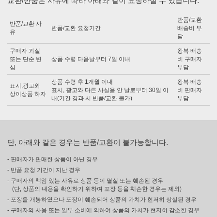
교환/반품은 사유에 따라 아래와 같이 요청하실 수 있습니다.
반품/교환
반품/교환 사
반품/교환 요청기간
배송비 부
유
담
구매자 과실
왕복 배송
또는 단순 변
상품 수령 다음날부터 7일 이내
비 구매자
심
부담
상품 수령 후 1개월 이내
왕복 배송
표시,광고와
표시, 광고와 다른 사실을 안 날로부터 30일 이
비 판매자
상이상품 하자
내(기간 경과 시 반품/교환 불가)
부담
단, 아래와 같은 경우는 반품/교환이 불가능합니다.
- 판매자가 판매한 상품이 아닌 경우
- 반품 요청 기간이 지난 경우
- 구매자의 책임 있는 사유로 상품 등이 멸실 또는 훼손된 경우
(단, 상품의 내용을 확인하기 위하여 포장 등을 훼손한 경우는 제외)
- 포장을 개봉하였으나 포장이 훼손되어 상품의 가치가 현저히 상실된 경우
- 구매자의 사용 또는 일부 소비에 의하여 상품의 가치가 현저히 감소한 경우