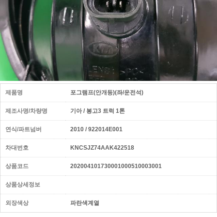
제품명
포그램프(안개등)(좌/운전석)
제조사명/차량명
기아 / 봉고3 트럭 1톤
연식/파트넘버
2010 / 922014E001
차대번호
KNCSJZ74AAK422518
상품코드
202004101730001000510003001
상품상세정보
외장색상
파란색계열