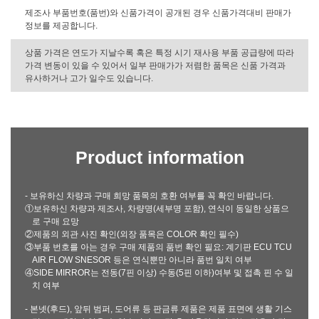
제조사 부품번호(품번)와 신품가격이 공개된 경우 신품가격대비 판매가
정보를 제공합니다.
상품 가격은 연도가 지날수록 혹은 특정 시기 재사용 부품 공급량에 따라
가격 변동이 있을 수 있어서 일부 판매가가 저렴한 품목은 신품 가격과
유사하거나 고가 일수도 있습니다.
Product information
- 보유하신 차량과 구매 희망 품목의 호환 여부를 꼭 확인 바랍니다.
①보유하신 차량과 제조사, 차량명(세부명 포함), 연식이 동일한 상품으
로 구매 요망
②제품의 외관 사진 확인(외장 품목은 COLOR 확인 필수)
③부품 번호를 아는 경우 구매 제품의 품번 확인 필요: 계기판 ECU TCU
AIR FLOW SNESOR 등은 연식뿐만 아니라 품번 일치 여부
④SIDE MIRROR는 전동(7핀 이상) 수동(5핀 이하)여부 및 접촉 핀 수 일
치 여부
- 본넷(후드), 앞뒤 범퍼, 도어류 등 판금류 제품은 제품 표면에 생활 기스