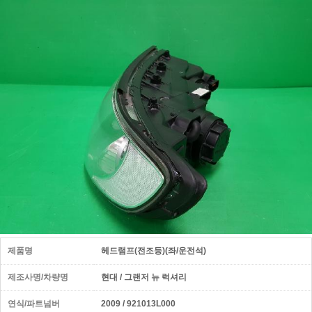
제품명
헤드램프(전조등)(좌/운전석)
제조사명/차량명
현대 / 그랜저 뉴 럭셔리
연식/파트넘버
2009 / 921013L000