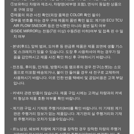
①보유하신 차량과 제조사, 차량명(세부명 포함), 연식이 동일한 상품으
로 구매 요망
②제품의 외관 사진 확인(외장 품목은 COLOR 확인 필수)
③부품 번호를 아는 경우 구매 제품의 품번 확인 필요: 계기판 ECU TCU
AIR FLOW SNESOR 등은 연식뿐만 아니라 품번 일치 여부
④SIDE MIRROR는 전동(7핀 이상) 수동(5핀 이하)여부 및 접촉 핀 수 일
치 여부
- 본넷(후드), 앞뒤 범퍼, 도어류 등 판금류 제품은 제품 표면에 생활 기스
및 스크래치가 있을 수 있습니다. 도장 후 사용하셔야 하는 경우가 많
음을 감안하시고 제품 사진 확인 하신 후 구매하시기 바랍니다.
- 전조등, 후미등, 안개등, 방향지시등 램프류의 경우 전구(소켓)는 소모
품으로 미포함 배송되거나, 불이 안 들어올 경우 새 전구로 교체하여
사용하시기 바랍니다. 이로 인한 반품 택배비 및 공임비용은 고객 부담
입니다.
- 커넥터 관련 반품이 많습니다. 제품 구입 시에는 고객님 차량과의 커넥
터 형상과 제품 호환 여부를 확인 바랍니다.
- 계기판 구입 시 기재된 주행거리(km)를 확인 바랍니다. 미 기재된 계기
판은 주행거리 정보가 없는 제품입니다. 계기판의 실 주행거리와 기재
된 주행거리는 오차가 있을수있습니다.
- 르노삼성, 쉐보레 차량에 계기판을 장착한 경우 장착한 차량의 주행거