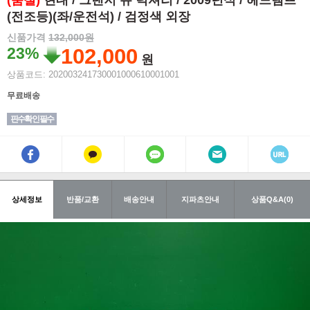
(품절)
현대 / 그랜저 뉴 럭셔리 / 2009년식 / 헤드램프
(전조등)(좌/운전석) / 검정색 외장
신품가격
132,000원
23%
102,000
원
상품코드: 202003241730001000610001001
무료배송
핀수확인 필수
상세정보
반품/교환
배송안내
지파츠안내
상품Q&A(0)