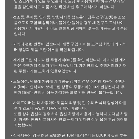
및 스크래치가 있을 수 있습니다. 도장 후 사용하셔야 하는 경우가 많
음을 감안하시고 제품 사진 확인 하신 후 구매하시기 바랍니다.
- 전조등, 후미등, 안개등, 방향지시등 램프류의 경우 전구(소켓)는 소모
품으로 미포함 배송되거나, 불이 안 들어올 경우 새 전구로 교체하여
사용하시기 바랍니다. 이로 인한 반품 택배비 및 공임비용은 고객 부담
입니다.
- 커넥터 관련 반품이 많습니다. 제품 구입 시에는 고객님 차량과의 커넥
터 형상과 제품 호환 여부를 확인 바랍니다.
- 계기판 구입 시 기재된 주행거리(km)를 확인 바랍니다. 미 기재된 계기
판은 주행거리 정보가 없는 제품입니다. 계기판의 실 주행거리와 기재
된 주행거리는 오차가 있을수있습니다.
- 르노삼성, 쉐보레 차량에 계기판을 장착한 경우 장착한 차량의 주행거
리(km)가 인식되어 보내드린 상품의 주행거리(km)가 변경됩니다. 주
행거리(km) 변경 시 상품 가치하락으로 인해 반품이 불가능합니다.
- 사이드미러는 각 차종마다 제품의 외형 및 핀 수와 커넥터 형상이 다를
수가 있으니 동일한 제품인지 확인 바랍니다.
또한 상위 옵션의 경우 하위 옵션 차량에 사용이 가능하니 고객님 차량
의 커넥터 핀과 비교하시어 연결 문제가 없다면 상위 옵션 부품 장착도
가능합니다.
- 전자제품의 경우 최신 모델(최근 10년 내외)부터는 LOCK이 걸린 부품