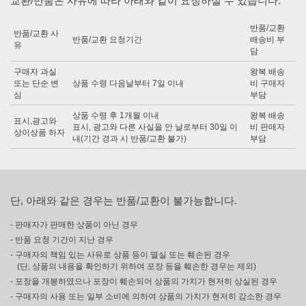
교환/반품은 사유에 따라 아래와 같이 요청하실 수 있습니다.
반품/교환
반품/교환 사
반품/교환 요청기간
배송비 부
유
담
구매자 과실
왕복 배송
또는 단순 변
상품 수령 다음날부터 7일 이내
비 구매자
심
부담
상품 수령 후 1개월 이내
왕복 배송
표시,광고와
표시, 광고와 다른 사실을 안 날로부터 30일 이
비 판매자
상이상품 하자
내(기간 경과 시 반품/교환 불가)
부담
단, 아래와 같은 경우는 반품/교환이 불가능합니다.
- 판매자가 판매한 상품이 아닌 경우
- 반품 요청 기간이 지난 경우
- 구매자의 책임 있는 사유로 상품 등이 멸실 또는 훼손된 경우
(단, 상품의 내용을 확인하기 위하여 포장 등을 훼손한 경우는 제외)
- 포장을 개봉하였으나 포장이 훼손되어 상품의 가치가 현저히 상실된 경우
- 구매자의 사용 또는 일부 소비에 의하여 상품의 가치가 현저히 감소한 경우