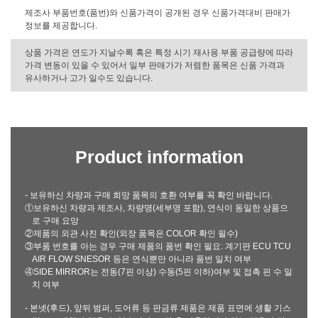
제조사 부품번호(품번)와 신품가격이 공개된 경우 신품가격대비 판매가
정보를 제공합니다.
상품 가격은 연도가 지날수록 혹은 특정 시기 재사용 부품 공급량에 따라
가격 변동이 있을 수 있어서 일부 판매가가 저렴한 품목은 신품 가격과
유사하거나 고가 일수도 있습니다.
Product information
- 보유하신 차량과 구매 희망 품목의 호환 여부를 꼭 확인 바랍니다.
①보유하신 차량과 제조사, 차량명(세부명 포함), 연식이 동일한 상품으
로 구매 요망
②제품의 외관 사진 확인(외장 품목은 COLOR 확인 필수)
③부품 번호를 아는 경우 구매 제품의 품번 확인 필요: 계기판 ECU TCU
AIR FLOW SNESOR 등은 연식뿐만 아니라 품번 일치 여부
④SIDE MIRROR는 전동(7핀 이상) 수동(5핀 이하)여부 및 접촉 핀 수 일
치 여부
- 본넷(후드), 앞뒤 범퍼, 도어류 등 판금류 제품은 제품 표면에 생활 기스