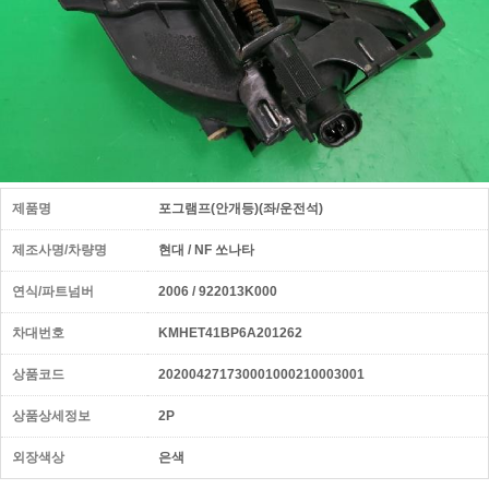
제품명
포그램프(안개등)(좌/운전석)
제조사명/차량명
현대 / NF 쏘나타
연식/파트넘버
2006 / 922013K000
차대번호
KMHET41BP6A201262
상품코드
202004271730001000210003001
상품상세정보
2P
외장색상
은색