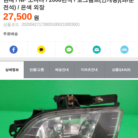
현대 / NF 쏘나타 / 2006년식 / 포그램프(안개등)(좌/운
전석) / 은색 외장
27,500
원
상품코드: 202004271730001000210003001
무료배송
상세정보
반품/교환
배송안내
지파츠안내
상품Q&A(0)